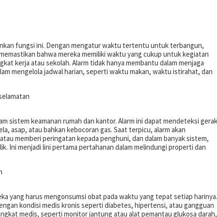
lankan fungsi ini. Dengan mengatur waktu tertentu untuk terbangun,
r, memastikan bahwa mereka memiliki waktu yang cukup untuk kegiatan
angkat kerja atau sekolah. Alarm tidak hanya membantu dalam menjaga
alam mengelola jadwal harian, seperti waktu makan, waktu istirahat, dan
eselamatan
m sistem keamanan rumah dan kantor. Alarm ini dapat mendeteksi gera
la, asap, atau bahkan kebocoran gas. Saat terpicu, alarm akan
 atau memberi peringatan kepada penghuni, dan dalam banyak sistem,
ik. Ini menjadi lini pertama pertahanan dalam melindungi properti dan
n
eka yang harus mengonsumsi obat pada waktu yang tepat setiap harinya
engan kondisi medis kronis seperti diabetes, hipertensi, atau gangguan
rangkat medis, seperti monitor jantung atau alat pemantau glukosa darah,