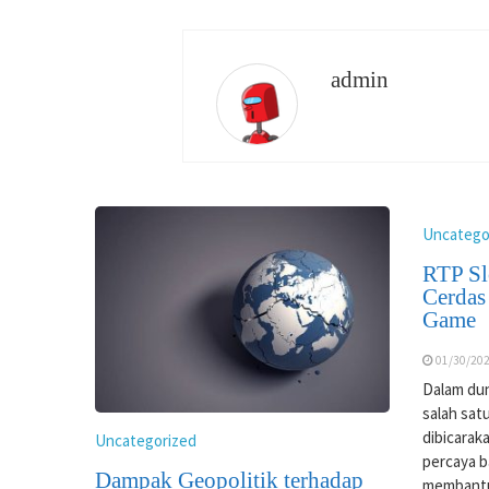
admin
Uncatego
RTP Sl
Cerdas
Game
01/30/20
Dalam duni
salah satu
dibicarak
Uncategorized
percaya 
Dampak Geopolitik terhadap
membantu