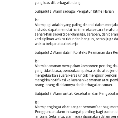
yang luas di berbagai bidang.
Subjudul 1: Alarm sebagai Pengatur Ritme Harian
Isi:
Alarm pagi adalah yang paling dikenal dalam menja
individu dapat memulai hari mereka secara teratu
sehari-hari seperti berolahraga, sarapan, dan ber
kedisiplinan waktu tidur dan bangun, tetapi juga d
waktu belajar atau bekerja.
Subjudul 2: Alarm dalam Konteks Keamanan dan K
Isi:
Alarm keamanan merupakan komponen penting dala
yang tidak biasa, pembukaan paksa pintu atau jende
mengeluarkan suara keras untuk mengusir pencuri
mengirim notifikasi ke layanan keamanan atau pemil
orang-orang di dalamnya dari berbagai ancaman.
Subjudul 3: Alarm untuk Kesehatan dan Pengobata
Isi:
Alarm pengingat obat sangat bermanfaat bagi mer
Penggunaan alarm ini sangat penting bagi pasien d
jantung. Selain itu, alarm juga digunakan dalam pe