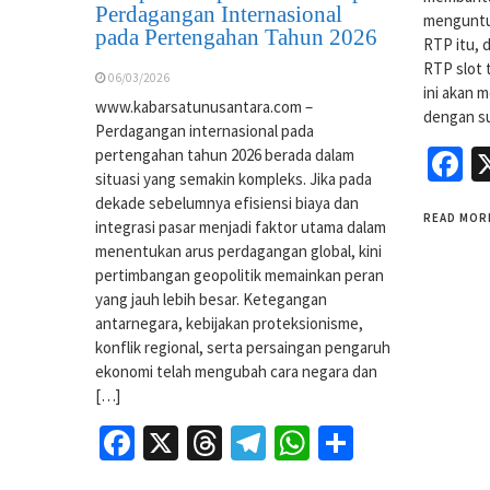
Perdagangan Internasional
menguntu
pada Pertengahan Tahun 2026
RTP itu, 
RTP slot t
06/03/2026
ini akan 
www.kabarsatunusantara.com –
dengan s
Perdagangan internasional pada
F
pertengahan tahun 2026 berada dalam
situasi yang semakin kompleks. Jika pada
dekade sebelumnya efisiensi biaya dan
READ MOR
integrasi pasar menjadi faktor utama dalam
menentukan arus perdagangan global, kini
pertimbangan geopolitik memainkan peran
yang jauh lebih besar. Ketegangan
antarnegara, kebijakan proteksionisme,
konflik regional, serta persaingan pengaruh
ekonomi telah mengubah cara negara dan
[…]
Facebook
X
Threads
Telegram
WhatsApp
Share