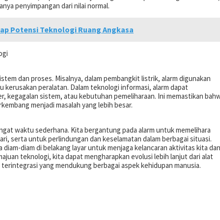
anya penyimpangan dari nilai normal.
p Potensi Teknologi Ruang Angkasa
ogi
stem dan proses. Misalnya, dalam pembangkit listrik, alarm digunakan
u kerusakan peralatan. Dalam teknologi informasi, alarm dapat
r, kegagalan sistem, atau kebutuhan pemeliharaan. Ini memastikan bah
rkembang menjadi masalah yang lebih besar.
gingat waktu sederhana. Kita bergantung pada alarm untuk memelihara
hari, serta untuk perlindungan dan keselamatan dalam berbagai situasi.
 diam-diam di belakang layar untuk menjaga kelancaran aktivitas kita da
ajuan teknologi, kita dapat mengharapkan evolusi lebih lanjut dari alat
an terintegrasi yang mendukung berbagai aspek kehidupan manusia.
p