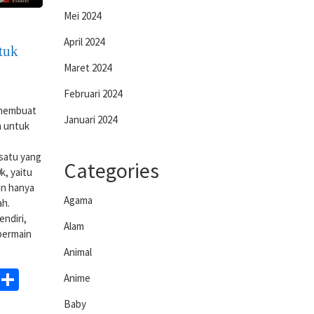
Mei 2024
April 2024
tuk
Maret 2024
Februari 2024
 membuat
Januari 2024
n untuk
 satu yang
Categories
k, yaitu
an hanya
Agama
ah.
endiri,
Alam
bermain
Animal
ds
egram
WhatsApp
Share
Anime
Baby