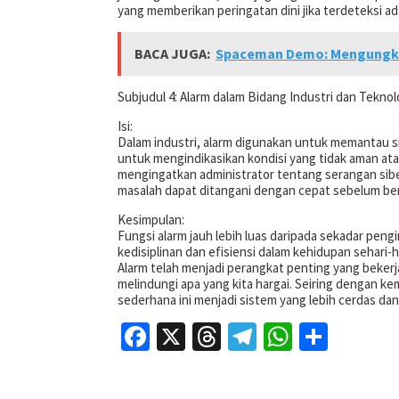
yang memberikan peringatan dini jika terdeteksi ad
BACA JUGA:
Spaceman Demo: Mengungka
Subjudul 4: Alarm dalam Bidang Industri dan Teknol
Isi:
Dalam industri, alarm digunakan untuk memantau si
untuk mengindikasikan kondisi yang tidak aman ata
mengingatkan administrator tentang serangan sibe
masalah dapat ditangani dengan cepat sebelum be
Kesimpulan:
Fungsi alarm jauh lebih luas daripada sekadar pen
kedisiplinan dan efisiensi dalam kehidupan sehari-
Alarm telah menjadi perangkat penting yang bekerja
melindungi apa yang kita hargai. Seiring dengan kem
sederhana ini menjadi sistem yang lebih cerdas d
Facebook
X
Threads
Telegram
WhatsAp
Share