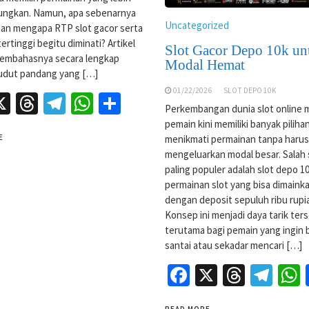
ngkan. Namun, apa sebenarnya
Uncategorized
dan mengapa RTP slot gacor serta
ertinggi begitu diminati? Artikel
Slot Gacor Depo 10k un
membahasnya secara lengkap
Modal Hemat
udut pandang yang […]
01/22/2026
SLOT DEPO 10K
acebook
X
Threads
Telegram
WhatsApp
Share
Perkembangan dunia slot online
pemain kini memiliki banyak piliha
menikmati permainan tanpa harus
E
mengeluarkan modal besar. Salah
paling populer adalah slot depo 10
permainan slot yang bisa dimaink
dengan deposit sepuluh ribu rupi
Konsep ini menjadi daya tarik ters
terutama bagi pemain yang ingin 
santai atau sekadar mencari […]
Facebook
X
Threa
Tel
READ MORE