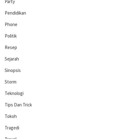
Party
Pendidikan
Phone
Politik
Resep
Sejarah
Sinopsis
Storm
Teknologi
Tips Dan Trick
Tokoh
Tragedi