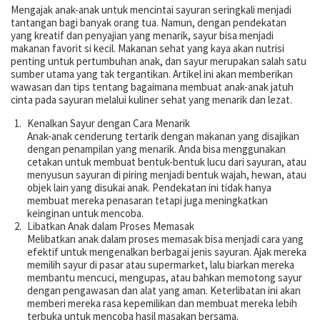
Mengajak anak-anak untuk mencintai sayuran seringkali menjadi
tantangan bagi banyak orang tua. Namun, dengan pendekatan
yang kreatif dan penyajian yang menarik, sayur bisa menjadi
makanan favorit si kecil. Makanan sehat yang kaya akan nutrisi
penting untuk pertumbuhan anak, dan sayur merupakan salah satu
sumber utama yang tak tergantikan. Artikel ini akan memberikan
wawasan dan tips tentang bagaimana membuat anak-anak jatuh
cinta pada sayuran melalui kuliner sehat yang menarik dan lezat.
Kenalkan Sayur dengan Cara Menarik
Anak-anak cenderung tertarik dengan makanan yang disajikan
dengan penampilan yang menarik. Anda bisa menggunakan
cetakan untuk membuat bentuk-bentuk lucu dari sayuran, atau
menyusun sayuran di piring menjadi bentuk wajah, hewan, atau
objek lain yang disukai anak. Pendekatan ini tidak hanya
membuat mereka penasaran tetapi juga meningkatkan
keinginan untuk mencoba.
Libatkan Anak dalam Proses Memasak
Melibatkan anak dalam proses memasak bisa menjadi cara yang
efektif untuk mengenalkan berbagai jenis sayuran. Ajak mereka
memilih sayur di pasar atau supermarket, lalu biarkan mereka
membantu mencuci, mengupas, atau bahkan memotong sayur
dengan pengawasan dan alat yang aman. Keterlibatan ini akan
memberi mereka rasa kepemilikan dan membuat mereka lebih
terbuka untuk mencoba hasil masakan bersama.