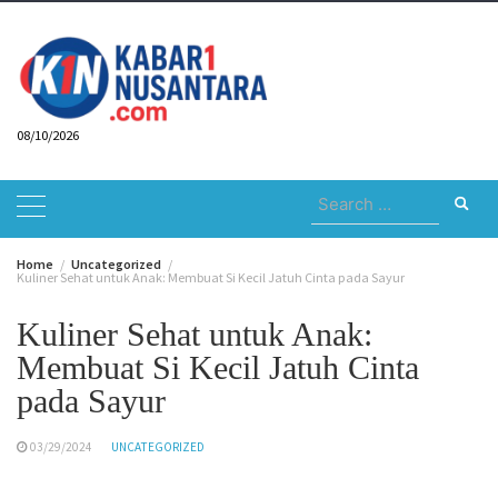
Skip
to
content
08/10/2026
Search
for:
Home
Uncategorized
Kuliner Sehat untuk Anak: Membuat Si Kecil Jatuh Cinta pada Sayur
Kuliner Sehat untuk Anak:
Membuat Si Kecil Jatuh Cinta
pada Sayur
03/29/2024
UNCATEGORIZED