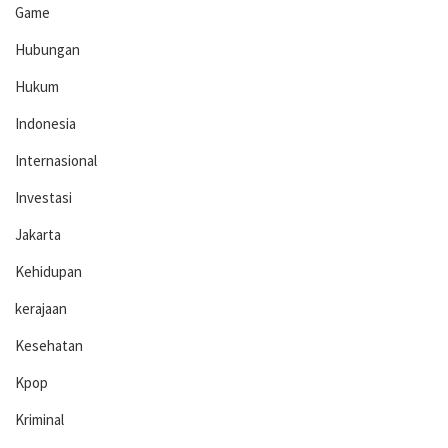
Game
Hubungan
Hukum
Indonesia
Internasional
Investasi
Jakarta
Kehidupan
kerajaan
Kesehatan
Kpop
Kriminal