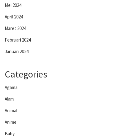
Mei 2024
April 2024
Maret 2024
Februari 2024
Januari 2024
Categories
Agama
Alam
Animal
Anime
Baby