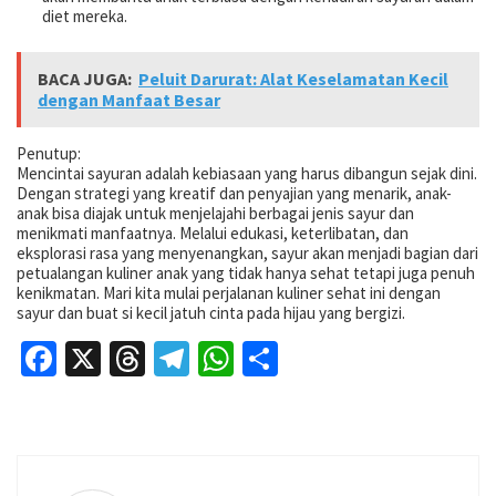
diet mereka.
BACA JUGA:
Peluit Darurat: Alat Keselamatan Kecil
dengan Manfaat Besar
Penutup:
Mencintai sayuran adalah kebiasaan yang harus dibangun sejak dini.
Dengan strategi yang kreatif dan penyajian yang menarik, anak-
anak bisa diajak untuk menjelajahi berbagai jenis sayur dan
menikmati manfaatnya. Melalui edukasi, keterlibatan, dan
eksplorasi rasa yang menyenangkan, sayur akan menjadi bagian dari
petualangan kuliner anak yang tidak hanya sehat tetapi juga penuh
kenikmatan. Mari kita mulai perjalanan kuliner sehat ini dengan
sayur dan buat si kecil jatuh cinta pada hijau yang bergizi.
Facebook
X
Threads
Telegram
WhatsApp
Share