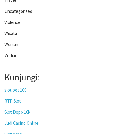
Travel
Uncategorized
Violence
Wisata
Woman
Zodiac
Kunjungi:
slot bet 100
RTP Slot
Slot Depo 10k
Judi Casino Online