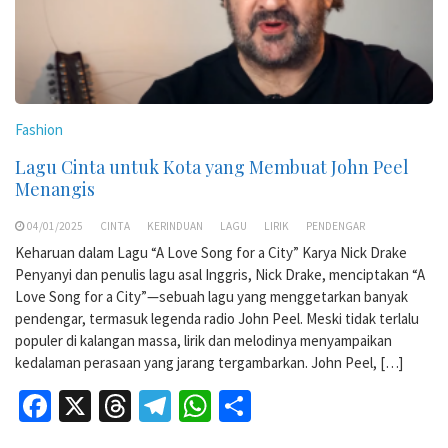
Fashion
Lagu Cinta untuk Kota yang Membuat John Peel
Menangis
04/01/2025
CINTA
KERINDUAN
LAGU
LIRIK
PENDENGAR
Keharuan dalam Lagu “A Love Song for a City” Karya Nick Drake
Penyanyi dan penulis lagu asal Inggris, Nick Drake, menciptakan “A
Love Song for a City”—sebuah lagu yang menggetarkan banyak
pendengar, termasuk legenda radio John Peel. Meski tidak terlalu
populer di kalangan massa, lirik dan melodinya menyampaikan
kedalaman perasaan yang jarang tergambarkan. John Peel, […]
Facebook
X
Threads
Telegram
WhatsApp
Share