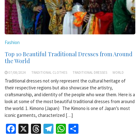
Fashion
Top 10 Beautiful Traditional Dresses from Around
the World
07/08/2024
TRADITIONAL CLOTHES
TRADITIONAL DRESSES
WORLD
Traditional dresses not only represent the cultural heritage of
their respective regions but also showcase the artistry,
craftsmanship, and identity of the people who wear them. Here is a
look at some of the most beautiful traditional dresses from around
the world. 1. Kimono (Japan) The Kimono is one of Japan’s most
iconic garments, characterized […]
Facebook
X
Threads
Telegram
WhatsApp
Share