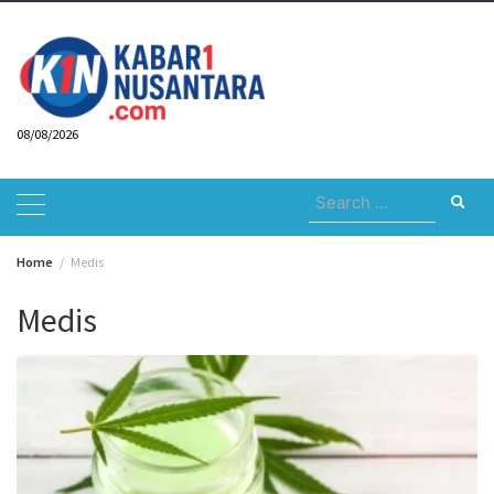
Skip
to
content
08/08/2026
Search
for:
Home
Medis
Medis