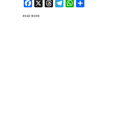
Facebook
X
Threads
Telegram
WhatsApp
Share
READ MORE