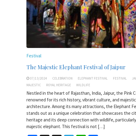
Festival
The Majestic Elephant Festival of Jaipur
07/13/2024
CELEBRATION
ELEPHANT FESTIVAL
FESTIVAL
JA
MAJESTIC
ROYAL HERITAGE
WILDLIFE
Nestled in the heart of Rajasthan, India, Jaipur, the Pink Ci
renowned for its rich history, vibrant culture, and majestic
architecture. Among its many attractions, the Elephant Fe
stands out as a unique celebration that showcases the cit
heritage and its deep connection with wildlife, particularl
majestic elephant. This festival is not […]