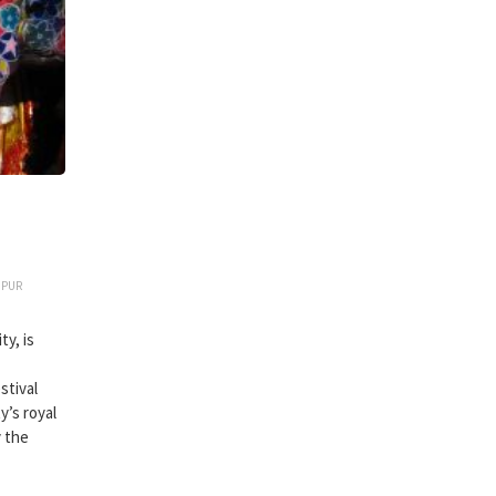
IPUR
ty, is
stival
y’s royal
y the