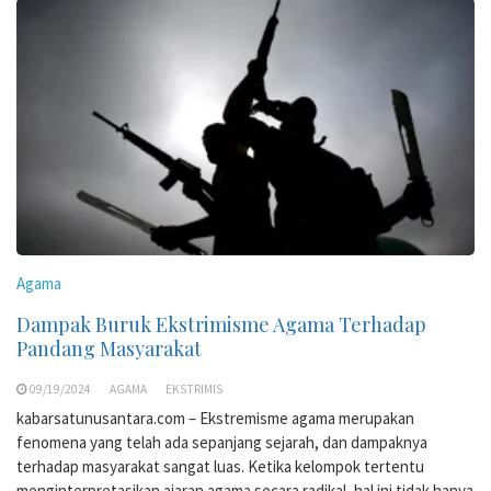
Agama
Dampak Buruk Ekstrimisme Agama Terhadap
Pandang Masyarakat
09/19/2024
AGAMA
EKSTRIMIS
kabarsatunusantara.com – Ekstremisme agama merupakan
fenomena yang telah ada sepanjang sejarah, dan dampaknya
terhadap masyarakat sangat luas. Ketika kelompok tertentu
menginterpretasikan ajaran agama secara radikal, hal ini tidak hanya