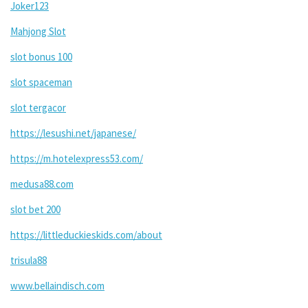
Joker123
Mahjong Slot
slot bonus 100
slot spaceman
slot tergacor
https://lesushi.net/japanese/
https://m.hotelexpress53.com/
medusa88.com
slot bet 200
https://littleduckieskids.com/about
trisula88
www.bellaindisch.com