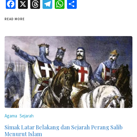
Facebook
X
Threads
Telegram
WhatsApp
Share
READ MORE
Agama
Sejarah
Simak Latar Belakang dan Sejarah Perang Salib
Menurut Islam