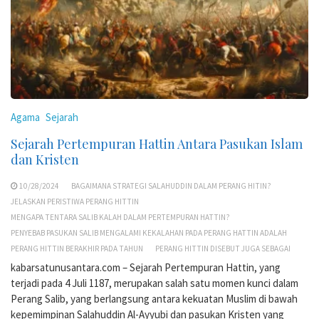
Agama
Sejarah
Sejarah Pertempuran Hattin Antara Pasukan Islam
dan Kristen
10/28/2024
BAGAIMANA STRATEGI SALAHUDDIN DALAM PERANG HITIN?
JELASKAN PERISTIWA PERANG HITTIN
MENGAPA TENTARA SALIB KALAH DALAM PERTEMPURAN HATTIN?
PENYEBAB PASUKAN SALIB MENGALAMI KEKALAHAN PADA PERANG HATTIN ADALAH
PERANG HITTIN BERAKHIR PADA TAHUN
PERANG HITTIN DISEBUT JUGA SEBAGAI
kabarsatunusantara.com – Sejarah Pertempuran Hattin, yang
terjadi pada 4 Juli 1187, merupakan salah satu momen kunci dalam
Perang Salib, yang berlangsung antara kekuatan Muslim di bawah
kepemimpinan Salahuddin Al-Ayyubi dan pasukan Kristen yang