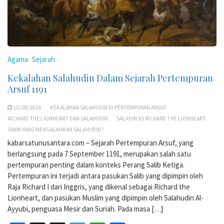
Agama
Sejarah
Kekalahan Salahudin Dalam Sejarah Pertempuran
Arsuf 1191
10/28/2024
KEKALAHAN SALAHUDIN DI PERTEMPURAN ARSUF
RICHARD THE LIONHEART DAN SALAHUDIN
SALADIN VS RICHARD THE LIONHEART
SIAPA YANG MENGALAHKAN SALAHUDIN?
kabarsatunusantara.com – Sejarah Pertempuran Arsuf, yang
berlangsung pada 7 September 1191, merupakan salah satu
pertempuran penting dalam konteks Perang Salib Ketiga.
Pertempuran ini terjadi antara pasukan Salib yang dipimpin oleh
Raja Richard I dari Inggris, yang dikenal sebagai Richard the
Lionheart, dan pasukan Muslim yang dipimpin oleh Salahudin Al-
Ayyubi, penguasa Mesir dan Suriah. Pada masa […]