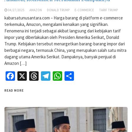
04/27/2025
AMAZON
DONALD TRUMP
E-COMMERCE
TARIF TRUMP
kabarsatunusantara.com – Harga barang di platform e-commerce
terkemuka, Amazon, mengalami kenaikan yang signifikan.
Fenomena ini terjadi sebagai akibat langsung dari kebijakan tarif
impor yang diberlakukan oleh Presiden Amerika Serikat, Donald
Trump. Kebijakan tersebut menargetkan barang-barang impor dari
berbagai negara, termasuk China, yang merupakan salah satu mitra
dagang utama Amerika Serikat. Dampaknya, banyak penjual di
Amazon […]
Facebook
X
Threads
Telegram
WhatsApp
Share
READ MORE