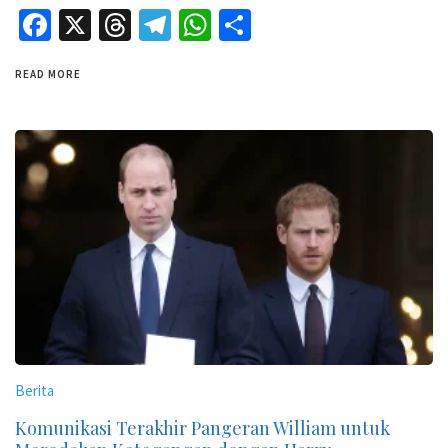
Facebook
X
Threads
Telegram
WhatsApp
Share
READ MORE
Berita
Komunikasi Terakhir Pangeran William untuk