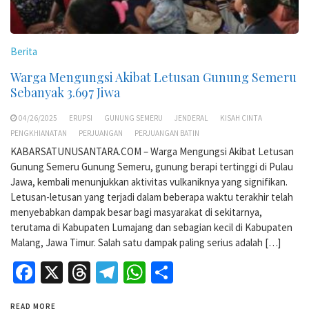
Berita
Warga Mengungsi Akibat Letusan Gunung Semeru
Sebanyak 3.697 Jiwa
04/26/2025
ERUPSI
GUNUNG SEMERU
JENDERAL
KISAH CINTA
PENGKHIANATAN
PERJUANGAN
PERJUANGAN BATIN
KABARSATUNUSANTARA.COM – Warga Mengungsi Akibat Letusan
Gunung Semeru Gunung Semeru, gunung berapi tertinggi di Pulau
Jawa, kembali menunjukkan aktivitas vulkaniknya yang signifikan.
Letusan-letusan yang terjadi dalam beberapa waktu terakhir telah
menyebabkan dampak besar bagi masyarakat di sekitarnya,
terutama di Kabupaten Lumajang dan sebagian kecil di Kabupaten
Malang, Jawa Timur. Salah satu dampak paling serius adalah […]
Facebook
X
Threads
Telegram
WhatsApp
Share
READ MORE