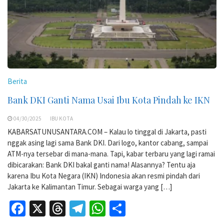
Berita
Bank DKI Ganti Nama Usai Ibu Kota Pindah ke IKN
04/30/2025
IBU KOTA
KABARSATUNUSANTARA.COM – Kalau lo tinggal di Jakarta, pasti
nggak asing lagi sama Bank DKI. Dari logo, kantor cabang, sampai
ATM-nya tersebar di mana-mana. Tapi, kabar terbaru yang lagi ramai
dibicarakan: Bank DKI bakal ganti nama! Alasannya? Tentu aja
karena Ibu Kota Negara (IKN) Indonesia akan resmi pindah dari
Jakarta ke Kalimantan Timur. Sebagai warga yang […]
Facebook
X
Threads
Telegram
WhatsApp
Share