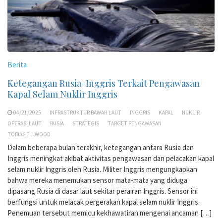
Berita
Ketegangan Rusia-Inggris Terkait Pengawasan
Kapal Selam Nuklir Inggris
04/21/2025
INFRASTRUKTUR BAWAH LAUT
INGGRIS
KAPAL
NUKLIR
OPERASI LAUT
RUSIA
STRATEGIS
TARGET PENGAWASAN
TOBIAS ELLWOOD
Dalam beberapa bulan terakhir, ketegangan antara Rusia dan
Inggris meningkat akibat aktivitas pengawasan dan pelacakan kapal
selam nuklir Inggris oleh Rusia. Militer Inggris mengungkapkan
bahwa mereka menemukan sensor mata-mata yang diduga
dipasang Rusia di dasar laut sekitar perairan Inggris. Sensor ini
berfungsi untuk melacak pergerakan kapal selam nuklir Inggris.
Penemuan tersebut memicu kekhawatiran mengenai ancaman […]