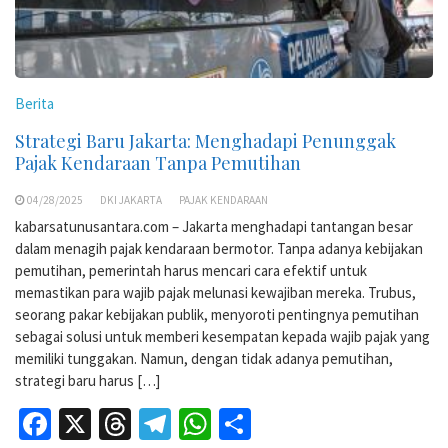
Berita
Strategi Baru Jakarta: Menghadapi Penunggak
Pajak Kendaraan Tanpa Pemutihan
04/28/2025
DKI JAKARTA
PAJAK KENDARAAN
kabarsatunusantara.com – Jakarta menghadapi tantangan besar
dalam menagih pajak kendaraan bermotor. Tanpa adanya kebijakan
pemutihan, pemerintah harus mencari cara efektif untuk
memastikan para wajib pajak melunasi kewajiban mereka. Trubus,
seorang pakar kebijakan publik, menyoroti pentingnya pemutihan
sebagai solusi untuk memberi kesempatan kepada wajib pajak yang
memiliki tunggakan. Namun, dengan tidak adanya pemutihan,
strategi baru harus […]
Facebook
X
Threads
Telegram
WhatsApp
Share