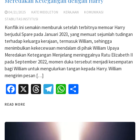
Meredakan Ketegangan dengan Harry
04/21/2025
KATE MIDDLETON
KERAJAAN
KOMUNIKASI
STABILITAS INSTITUSI
Konflik ini semakin memburuk setelah terbitnya memoar Harry
berjudul Spare pada Januari 2023, yang memuat sejumlah tudingan
terhadap keluarga kerajaan, termasuk William, sehingga
menimbulkan kekecewaan mendalam di pihak William Upaya
Meredakan Ketegangan Menjelang meninggalnya Ratu Elizabeth II
pada September 2022, momen duka tersebut menjadi kesempatan
bagi William untuk mengulurkan tangan kepada Harry. William
mengirim pesan […]
Facebook
X
Threads
Telegram
WhatsApp
Share
READ MORE