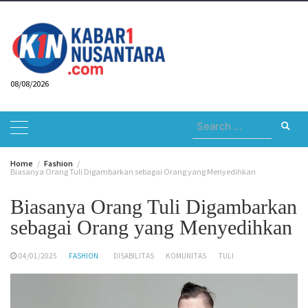
Skip
to
content
08/08/2026
Search
for:
Home
Fashion
Biasanya Orang Tuli Digambarkan sebagai Orang yang Menyedihkan
Biasanya Orang Tuli Digambarkan
sebagai Orang yang Menyedihkan
04/01/2025
FASHION
DISABILITAS
KOMUNITAS
TULI