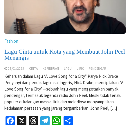
Fashion
Lagu Cinta untuk Kota yang Membuat John Peel
Menangis
04/01/2025
CINTA
KERINDUAN
LAGU
LIRIK
PENDENGAR
Keharuan dalam Lagu “A Love Song for a City” Karya Nick Drake
Penyanyi dan penulis lagu asal Inggris, Nick Drake, menciptakan “A
Love Song for a City”—sebuah lagu yang menggetarkan banyak
pendengar, termasuk legenda radio John Peel. Meski tidak terlalu
populer di kalangan massa, lirik dan melodinya menyampaikan
kedalaman perasaan yang jarang tergambarkan. John Peel, […]
Facebook
X
Threads
Telegram
WhatsApp
Share