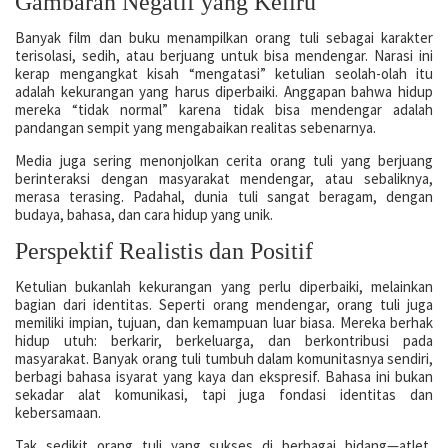
Gambaran Negatif yang Keliru
Banyak film dan buku menampilkan orang tuli sebagai karakter
terisolasi, sedih, atau berjuang untuk bisa mendengar. Narasi ini
kerap mengangkat kisah “mengatasi” ketulian seolah-olah itu
adalah kekurangan yang harus diperbaiki. Anggapan bahwa hidup
mereka “tidak normal” karena tidak bisa mendengar adalah
pandangan sempit yang mengabaikan realitas sebenarnya.
Media juga sering menonjolkan cerita orang tuli yang berjuang
berinteraksi dengan masyarakat mendengar, atau sebaliknya,
merasa terasing. Padahal, dunia tuli sangat beragam, dengan
budaya, bahasa, dan cara hidup yang unik.
Perspektif Realistis dan Positif
Ketulian bukanlah kekurangan yang perlu diperbaiki, melainkan
bagian dari identitas. Seperti orang mendengar, orang tuli juga
memiliki impian, tujuan, dan kemampuan luar biasa. Mereka berhak
hidup utuh: berkarir, berkeluarga, dan berkontribusi pada
masyarakat. Banyak orang tuli tumbuh dalam komunitasnya sendiri,
berbagi bahasa isyarat yang kaya dan ekspresif. Bahasa ini bukan
sekadar alat komunikasi, tapi juga fondasi identitas dan
kebersamaan.
Tak sedikit orang tuli yang sukses di berbagai bidang—atlet,