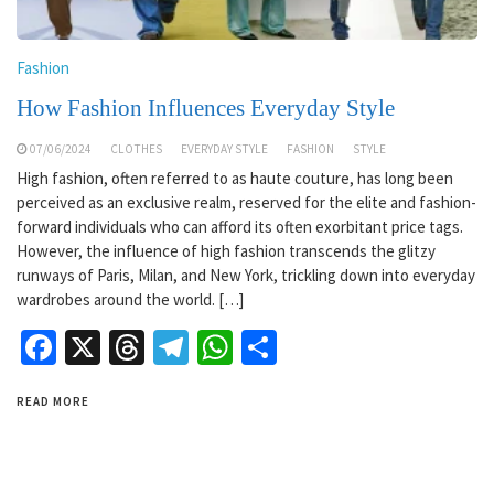
Fashion
How Fashion Influences Everyday Style
07/06/2024
CLOTHES
EVERYDAY STYLE
FASHION
STYLE
High fashion, often referred to as haute couture, has long been
perceived as an exclusive realm, reserved for the elite and fashion-
forward individuals who can afford its often exorbitant price tags.
However, the influence of high fashion transcends the glitzy
runways of Paris, Milan, and New York, trickling down into everyday
wardrobes around the world. […]
Facebook
X
Threads
Telegram
WhatsApp
Share
READ MORE