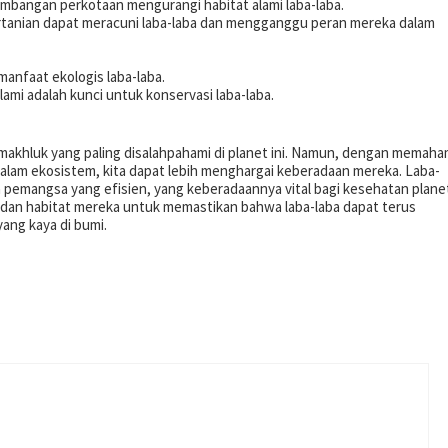
embangan perkotaan mengurangi habitat alami laba-laba.
rtanian dapat meracuni laba-laba dan mengganggu peran mereka dalam
anfaat ekologis laba-laba.
lami adalah kunci untuk konservasi laba-laba.
 makhluk yang paling disalahpahami di planet ini. Namun, dengan memaha
alam ekosistem, kita dapat lebih menghargai keberadaan mereka. Laba-
ga pemangsa yang efisien, yang keberadaannya vital bagi kesehatan plane
a dan habitat mereka untuk memastikan bahwa laba-laba dapat terus
ang kaya di bumi.
p