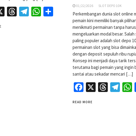
01/22/2026
SLOT DEPO 10K
acebook
X
Threads
Telegram
WhatsApp
Share
Perkembangan dunia slot online
pemain kini memiliki banyak piliha
menikmati permainan tanpa harus
E
mengeluarkan modal besar. Salah
paling populer adalah slot depo 10
permainan slot yang bisa dimaink
dengan deposit sepuluh ribu rupi
Konsep ini menjadi daya tarik ters
terutama bagi pemain yang ingin 
santai atau sekadar mencari […]
Facebook
X
Threa
Tel
READ MORE