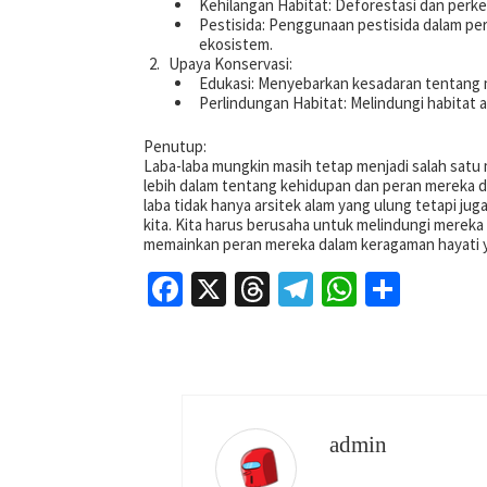
Kehilangan Habitat: Deforestasi dan perk
Pestisida: Penggunaan pestisida dalam pe
ekosistem.
Upaya Konservasi:
Edukasi: Menyebarkan kesadaran tentang m
Perlindungan Habitat: Melindungi habitat a
Penutup:
Laba-laba mungkin masih tetap menjadi salah satu
lebih dalam tentang kehidupan dan peran mereka d
laba tidak hanya arsitek alam yang ulung tetapi ju
kita. Kita harus berusaha untuk melindungi merek
memainkan peran mereka dalam keragaman hayati y
Facebook
X
Threads
Telegram
WhatsAp
Share
admin