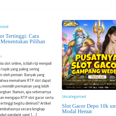
rized
ot Tertinggi: Cara
 Menentukan Pilihan
26
a slot online, istilah rtp menjadi
 topik yang paling sering
an oleh pemain. Banyak yang
bahwa memahami RTP slot dapat
 memilih permainan yang lebih
ngkan. Namun, apa sebenarnya
Uncategorized
dan mengapa RTP slot gacor serta
ertinggi begitu diminati? Artikel
Slot Gacor Depo 10k un
membahasnya secara lengkap
Modal Hemat
udut pandang yang […]