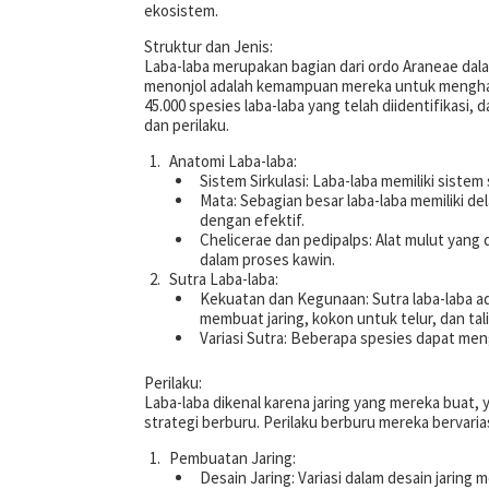
ekosistem.
Struktur dan Jenis:
Laba-laba merupakan bagian dari ordo Araneae dalam
menonjol adalah kemampuan mereka untuk menghasilk
45.000 spesies laba-laba yang telah diidentifikasi,
dan perilaku.
Anatomi Laba-laba:
Sistem Sirkulasi: Laba-laba memiliki siste
Mata: Sebagian besar laba-laba memiliki 
dengan efektif.
Chelicerae dan pedipalps: Alat mulut yang
dalam proses kawin.
Sutra Laba-laba:
Kekuatan dan Kegunaan: Sutra laba-laba ad
membuat jaring, kokon untuk telur, dan tal
Variasi Sutra: Beberapa spesies dapat men
Perilaku:
Laba-laba dikenal karena jaring yang mereka buat, 
strategi berburu. Perilaku berburu mereka bervaria
Pembuatan Jaring:
Desain Jaring: Variasi dalam desain jarin