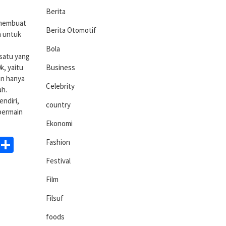
Berita
 membuat
Berita Otomotif
n untuk
Bola
 satu yang
k, yaitu
Business
an hanya
Celebrity
ah.
endiri,
country
bermain
Ekonomi
ds
egram
WhatsApp
Share
Fashion
Festival
Film
Filsuf
foods