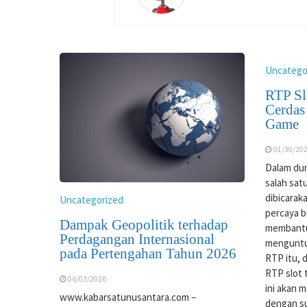
Uncatego
RTP Sl
Cerdas
Game
01/30/20
Dalam duni
salah satu
dibicarak
Uncategorized
percaya 
Dampak Geopolitik terhadap
membantu
Perdagangan Internasional
menguntu
pada Pertengahan Tahun 2026
RTP itu, 
RTP slot t
06/03/2026
ini akan 
www.kabarsatunusantara.com –
dengan s