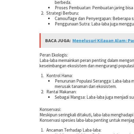
berbeda.
Proses Pembuatan: Pembuatan jaring bisa
Strategi Berburu:
Camouflage dan Penyergapan: Beberapa 
Penggunaan Sutra: Laba-laba juga mengg
BACA JUGA:
Menelusuri Kilauan Alam: P
Peran Ekologis:
Laba-laba memainkan peran penting dalam mengon
keseimbangan ekosistem dan mengurangi populasi
Kontrol Hama:
Penurunan Populasi Serangga: Laba-laba me
merusak tanaman dan ekosistem.
Rantai Makanan:
Sebagai Mangsa: Laba-laba juga menjadi su
Konservasi:
Meskipun seringkali ditakuti, laba-laba menghadap
Konservasi spesies laba-laba penting untuk menja
Ancaman Terhadap Laba-laba: