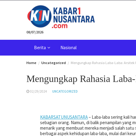
Skip
to
content
08/07/2026
Berita
Nasional
Home
Uncategorized
Mengungkap Rahasia Laba-Laba: Arsitek 
Mengungkap Rahasia Laba-L
02/29/2024
UNCATEGORIZED
KABARSATUNUSANTARA
– Laba-laba sering kali h
sebagian orang. Namun, di balik penampilan yang 
menarik yang membuat mereka menjadi salah satu sp
berbagai aspek kehidupan laba-laba, mulai dari ke