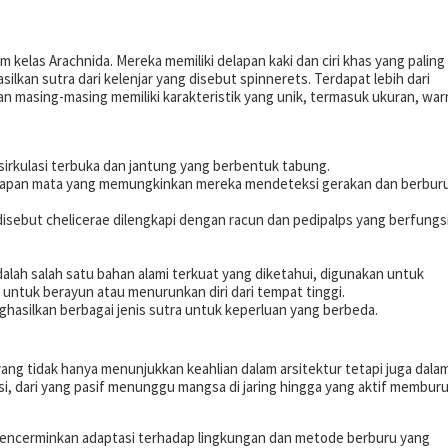
 kelas Arachnida. Mereka memiliki delapan kaki dan ciri khas yang paling
an sutra dari kelenjar yang disebut spinnerets. Terdapat lebih dari
 dan masing-masing memiliki karakteristik yang unik, termasuk ukuran, war
m sirkulasi terbuka dan jantung yang berbentuk tabung.
delapan mata yang memungkinkan mereka mendeteksi gerakan dan berbur
 disebut chelicerae dilengkapi dengan racun dan pedipalps yang berfungs
alah salah satu bahan alami terkuat yang diketahui, digunakan untuk
i untuk berayun atau menurunkan diri dari tempat tinggi.
ghasilkan berbagai jenis sutra untuk keperluan yang berbeda.
yang tidak hanya menunjukkan keahlian dalam arsitektur tetapi juga dala
si, dari yang pasif menunggu mangsa di jaring hingga yang aktif memburu
g mencerminkan adaptasi terhadap lingkungan dan metode berburu yang