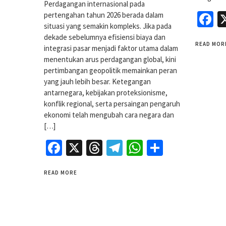
Perdagangan internasional pada
F
pertengahan tahun 2026 berada dalam
situasi yang semakin kompleks. Jika pada
dekade sebelumnya efisiensi biaya dan
READ MOR
integrasi pasar menjadi faktor utama dalam
menentukan arus perdagangan global, kini
pertimbangan geopolitik memainkan peran
yang jauh lebih besar. Ketegangan
antarnegara, kebijakan proteksionisme,
konflik regional, serta persaingan pengaruh
ekonomi telah mengubah cara negara dan
[…]
Facebook
X
Threads
Telegram
WhatsApp
Share
READ MORE