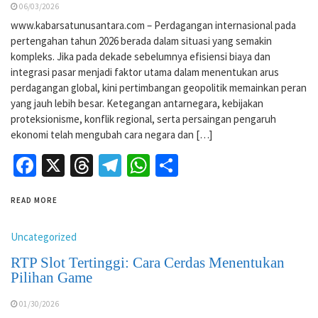
06/03/2026
www.kabarsatunusantara.com – Perdagangan internasional pada
pertengahan tahun 2026 berada dalam situasi yang semakin
kompleks. Jika pada dekade sebelumnya efisiensi biaya dan
integrasi pasar menjadi faktor utama dalam menentukan arus
perdagangan global, kini pertimbangan geopolitik memainkan peran
yang jauh lebih besar. Ketegangan antarnegara, kebijakan
proteksionisme, konflik regional, serta persaingan pengaruh
ekonomi telah mengubah cara negara dan […]
Facebook
X
Threads
Telegram
WhatsApp
Share
READ MORE
Uncategorized
RTP Slot Tertinggi: Cara Cerdas Menentukan
Pilihan Game
01/30/2026