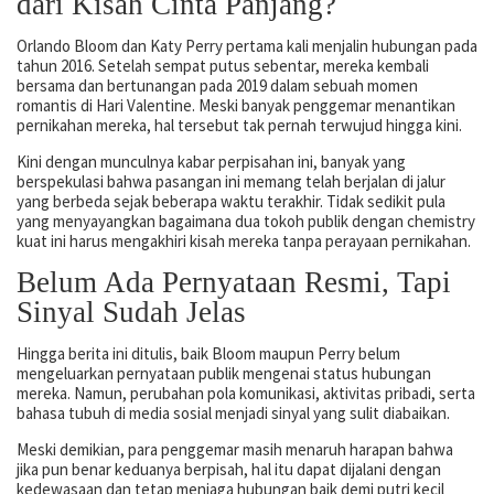
dari Kisah Cinta Panjang?
Orlando Bloom dan Katy Perry pertama kali menjalin hubungan pada
tahun 2016. Setelah sempat putus sebentar, mereka kembali
bersama dan bertunangan pada 2019 dalam sebuah momen
romantis di Hari Valentine. Meski banyak penggemar menantikan
pernikahan mereka, hal tersebut tak pernah terwujud hingga kini.
Kini dengan munculnya kabar perpisahan ini, banyak yang
berspekulasi bahwa pasangan ini memang telah berjalan di jalur
yang berbeda sejak beberapa waktu terakhir. Tidak sedikit pula
yang menyayangkan bagaimana dua tokoh publik dengan chemistry
kuat ini harus mengakhiri kisah mereka tanpa perayaan pernikahan.
Belum Ada Pernyataan Resmi, Tapi
Sinyal Sudah Jelas
Hingga berita ini ditulis, baik Bloom maupun Perry belum
mengeluarkan pernyataan publik mengenai status hubungan
mereka. Namun, perubahan pola komunikasi, aktivitas pribadi, serta
bahasa tubuh di media sosial menjadi sinyal yang sulit diabaikan.
Meski demikian, para penggemar masih menaruh harapan bahwa
jika pun benar keduanya berpisah, hal itu dapat dijalani dengan
kedewasaan dan tetap menjaga hubungan baik demi putri kecil