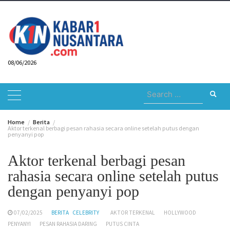
Skip
to
content
08/06/2026
Search
for:
Home
Berita
Aktor terkenal berbagi pesan rahasia secara online setelah putus dengan
penyanyi pop
Aktor terkenal berbagi pesan
rahasia secara online setelah putus
dengan penyanyi pop
07/02/2025
BERITA
CELEBRITY
AKTOR TERKENAL
HOLLYWOOD
PENYANYI
PESAN RAHASIA DARING
PUTUS CINTA