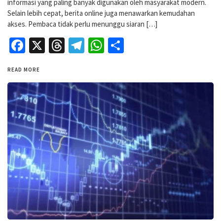
informasi yang paling banyak digunakan oleh masyarakat modern.
Selain lebih cepat, berita online juga menawarkan kemudahan
akses. Pembaca tidak perlu menunggu siaran […]
Facebook
X
Threads
Telegram
WhatsApp
Share
READ MORE