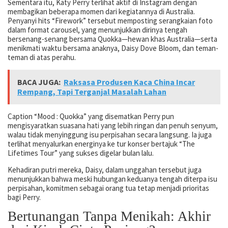
Sementara itu, Katy Perry terlihat aktif di Instagram dengan
membagikan beberapa momen dari kegiatannya di Australia.
Penyanyi hits “Firework” tersebut memposting serangkaian foto
dalam format carousel, yang menunjukkan dirinya tengah
bersenang-senang bersama Quokka—hewan khas Australia—serta
menikmati waktu bersama anaknya, Daisy Dove Bloom, dan teman-
teman di atas perahu.
BACA JUGA:
Raksasa Produsen Kaca China Incar
Rempang, Tapi Terganjal Masalah Lahan
Caption “Mood : Quokka” yang disematkan Perry pun
mengisyaratkan suasana hati yang lebih ringan dan penuh senyum,
walau tidak menyinggung isu perpisahan secara langsung. Ia juga
terlihat menyalurkan energinya ke tur konser bertajuk “The
Lifetimes Tour” yang sukses digelar bulan lalu.
Kehadiran putri mereka, Daisy, dalam unggahan tersebut juga
menunjukkan bahwa meski hubungan keduanya tengah diterpa isu
perpisahan, komitmen sebagai orang tua tetap menjadi prioritas
bagi Perry.
Bertunangan Tanpa Menikah: Akhir