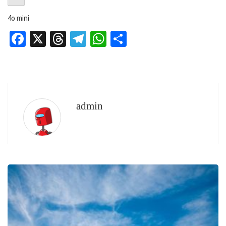
4o mini
Facebook
X
Threads
Telegram
WhatsApp
Share
admin