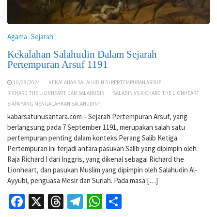
Agama
Sejarah
Kekalahan Salahudin Dalam Sejarah
Pertempuran Arsuf 1191
10/28/2024
KEKALAHAN SALAHUDIN DI PERTEMPURAN ARSUF
RICHARD THE LIONHEART DAN SALAHUDIN
SALADIN VS RICHARD THE LIONHEART
SIAPA YANG MENGALAHKAN SALAHUDIN?
kabarsatunusantara.com – Sejarah Pertempuran Arsuf, yang
berlangsung pada 7 September 1191, merupakan salah satu
pertempuran penting dalam konteks Perang Salib Ketiga.
Pertempuran ini terjadi antara pasukan Salib yang dipimpin oleh
Raja Richard I dari Inggris, yang dikenal sebagai Richard the
Lionheart, dan pasukan Muslim yang dipimpin oleh Salahudin Al-
Ayyubi, penguasa Mesir dan Suriah. Pada masa […]
Facebook
X
Threads
Telegram
WhatsApp
Share