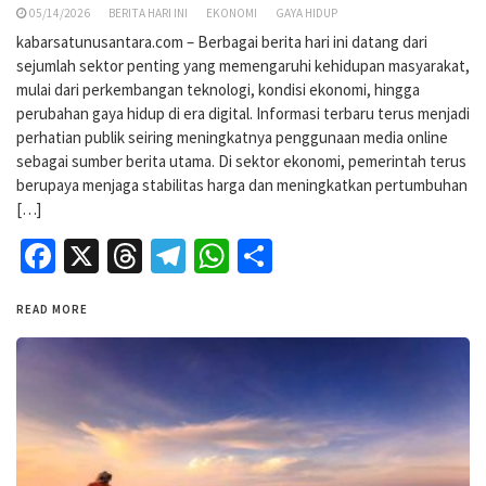
05/14/2026
BERITA HARI INI
EKONOMI
GAYA HIDUP
kabarsatunusantara.com – Berbagai berita hari ini datang dari
sejumlah sektor penting yang memengaruhi kehidupan masyarakat,
mulai dari perkembangan teknologi, kondisi ekonomi, hingga
perubahan gaya hidup di era digital. Informasi terbaru terus menjadi
perhatian publik seiring meningkatnya penggunaan media online
sebagai sumber berita utama. Di sektor ekonomi, pemerintah terus
berupaya menjaga stabilitas harga dan meningkatkan pertumbuhan
[…]
Facebook
X
Threads
Telegram
WhatsApp
Share
READ MORE