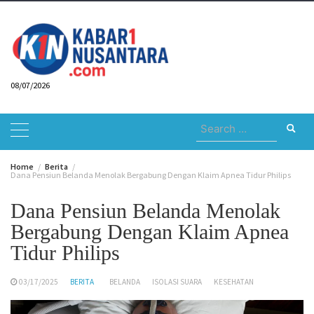
Skip
to
content
08/07/2026
Search
for:
Home
Berita
Dana Pensiun Belanda Menolak Bergabung Dengan Klaim Apnea Tidur Philips
Dana Pensiun Belanda Menolak
Bergabung Dengan Klaim Apnea
Tidur Philips
03/17/2025
BERITA
BELANDA
ISOLASI SUARA
KESEHATAN