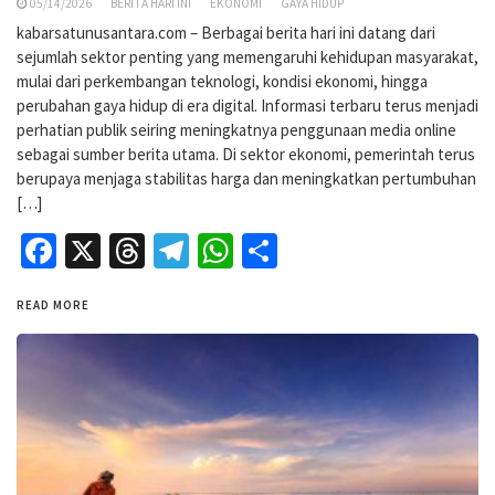
05/14/2026
BERITA HARI INI
EKONOMI
GAYA HIDUP
kabarsatunusantara.com – Berbagai berita hari ini datang dari
sejumlah sektor penting yang memengaruhi kehidupan masyarakat,
mulai dari perkembangan teknologi, kondisi ekonomi, hingga
perubahan gaya hidup di era digital. Informasi terbaru terus menjadi
perhatian publik seiring meningkatnya penggunaan media online
sebagai sumber berita utama. Di sektor ekonomi, pemerintah terus
berupaya menjaga stabilitas harga dan meningkatkan pertumbuhan
[…]
Facebook
X
Threads
Telegram
WhatsApp
Share
READ MORE