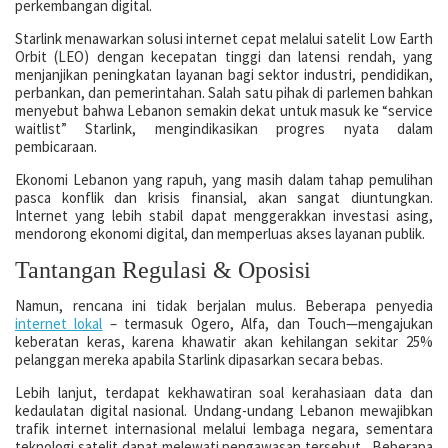
perkembangan digital.
Starlink menawarkan solusi internet cepat melalui satelit Low Earth
Orbit (LEO) dengan kecepatan tinggi dan latensi rendah, yang
menjanjikan peningkatan layanan bagi sektor industri, pendidikan,
perbankan, dan pemerintahan. Salah satu pihak di parlemen bahkan
menyebut bahwa Lebanon semakin dekat untuk masuk ke “service
waitlist” Starlink, mengindikasikan progres nyata dalam
pembicaraan.
Ekonomi Lebanon yang rapuh, yang masih dalam tahap pemulihan
pasca konflik dan krisis finansial, akan sangat diuntungkan.
Internet yang lebih stabil dapat menggerakkan investasi asing,
mendorong ekonomi digital, dan memperluas akses layanan publik.
Tantangan Regulasi & Oposisi
Namun, rencana ini tidak berjalan mulus. Beberapa penyedia
internet lokal
– termasuk Ogero, Alfa, dan Touch—mengajukan
keberatan keras, karena khawatir akan kehilangan sekitar 25%
pelanggan mereka apabila Starlink dipasarkan secara bebas.
Lebih lanjut, terdapat kekhawatiran soal kerahasiaan data dan
kedaulatan digital nasional. Undang-undang Lebanon mewajibkan
trafik internet internasional melalui lembaga negara, sementara
teknologi satelit dapat melewati pengawasan tersebut . Beberapa