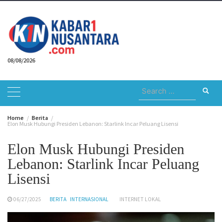
Skip
to
content
08/08/2026
Search
for:
Home
Berita
Elon Musk Hubungi Presiden Lebanon: Starlink Incar Peluang Lisensi
Elon Musk Hubungi Presiden
Lebanon: Starlink Incar Peluang
Lisensi
06/27/2025
BERITA
INTERNASIONAL
INTERNET LOKAL