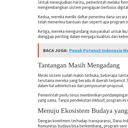
Untuk mewujudkan hal itu, pemerintah melalui Ke
mengembangkan sistem pengajuan berbasis digital a
Kedua, mereka merilis daftar penerima dana secara
telah menerima bantuan dan seperti apa program 
Ketiga, mereka mengundang masyarakat untuk ikut m
dianggap penting dalam menjaga kualitas dan keber
BACA JUGA:
Penuh Potensi! Indonesia M
Tantangan Masih Mengadang
Meski sistem sudah makin terbuka, beberapa tantan
terutama mereka yang berada di daerah terpencil. 
dalam hal administrasi dan penyusunan proposal.
Pemerintah perlu terus memberikan pendampingan 
yang sama. Tanpa pendekatan inklusif, program ini
Menuju Ekosistem Budaya yang
Dengan komitmen terhadap transparansi, Dana In
Komunitas budaya bisa berkembang, program seni 