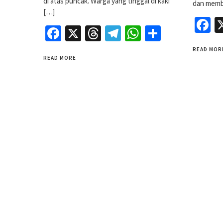
di atas puncak. Warga yang tinggal di kaki
dan memb
[…]
F
Facebook
X
Threads
Telegram
WhatsApp
Share
READ MOR
READ MORE