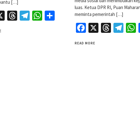
media sosial dan menimbulkan kep
antu […]
luas. Ketua DPR RI, Puan Maharan
acebook
X
Threads
Telegram
WhatsApp
Share
meminta pemerintah […]
Facebook
X
Threa
Tel
E
READ MORE