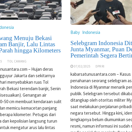
donesia
Baby
Indonesia
wang Menuju Bekasi
Selebgram Indonesia Di
am Banjir, Lalu Lintas
Junta Myanmar, Puan D
Parah hingga Kilometers
Pemerintah Segera Bert
25
TOL CAWANG
07/02/2025
DPR RI
nusantara.com – Hujan deras
kabarsatunusantara.com – Kasus
guyur Jakarta dan sekitarnya
penahanan seorang selebgram as
i hari menyebabkan ruas Tol
Indonesia di Myanmar menarik pe
ah Bekasi terendam banjir, Senin
publik. Selebgram tersebut dikab
disesuaikan). Genangan air
ditangkap oleh otoritas militer M
30–50 cm membuat kendaraan sulit
saat melakukan perjalanan pribadi
 dan memicu kemacetan panjang
negara tersebut. Hingga kini, iden
berapa kilometer. Petugas dari
lengkapnya belum diumumkan se
 dan kepolisian langsung turun
resmi, namun informasi ini sudah r
untuk mengatur arus lalu lintas