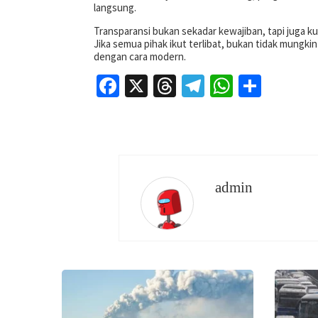
langsung.
Transparansi bukan sekadar kewajiban, tapi juga 
Jika semua pihak ikut terlibat, bukan tidak mungki
dengan cara modern.
Facebook
X
Threads
Telegram
WhatsAp
Share
admin