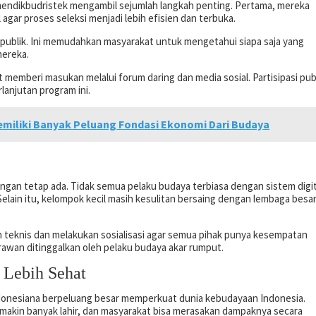
mendikbudristek mengambil sejumlah langkah penting. Pertama, mereka
gar proses seleksi menjadi lebih efisien dan terbuka.
 publik. Ini memudahkan masyarakat untuk mengetahui siapa saja yang
mereka.
emberi masukan melalui forum daring dan media sosial. Partisipasi pub
lanjutan program ini.
emiliki Banyak Peluang Fondasi Ekonomi Dari Budaya
gan tetap ada. Tidak semua pelaku budaya terbiasa dengan sistem digit
Selain itu, kelompok kecil masih kesulitan bersaing dengan lembaga besa
teknis dan melakukan sosialisasi agar semua pihak punya kesempatan
 rawan ditinggalkan oleh pelaku budaya akar rumput.
 Lebih Sehat
donesiana berpeluang besar memperkuat dunia kebudayaan Indonesia.
makin banyak lahir, dan masyarakat bisa merasakan dampaknya secara