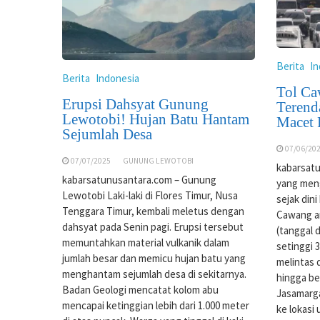
Berita
In
Berita
Indonesia
Tol Ca
Erupsi Dahsyat Gunung
Terend
Lewotobi! Hujan Batu Hantam
Macet 
Sejumlah Desa
07/06/20
07/07/2025
GUNUNG LEWOTOBI
kabarsatu
kabarsatunusantara.com – Gunung
yang meng
Lewotobi Laki-laki di Flores Timur, Nusa
sejak din
Tenggara Timur, kembali meletus dengan
Cawang ar
dahsyat pada Senin pagi. Erupsi tersebut
(tanggal 
memuntahkan material vulkanik dalam
setinggi 
jumlah besar dan memicu hujan batu yang
melintas
menghantam sejumlah desa di sekitarnya.
hingga be
Badan Geologi mencatat kolom abu
Jasamarga
mencapai ketinggian lebih dari 1.000 meter
ke lokasi 