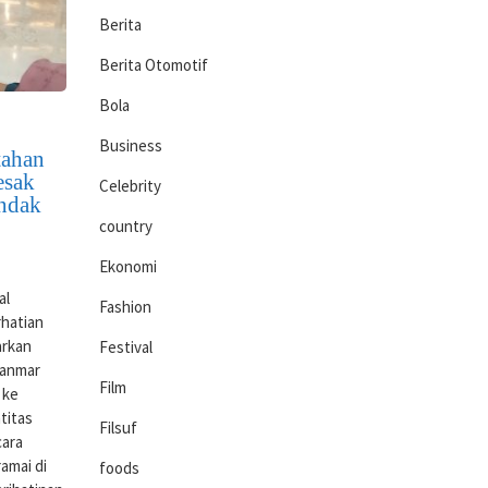
Berita
Berita Otomotif
Bola
Business
tahan
esak
Celebrity
indak
country
Ekonomi
al
Fashion
rhatian
arkan
Festival
yanmar
Film
 ke
titas
Filsuf
cara
amai di
foods