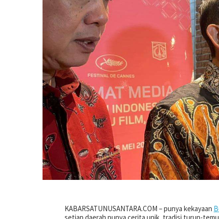
KABARSATUNUSANTARA.COM – punya kekayaan
B
setiap daerah punya cerita unik, tradisi turun-tem