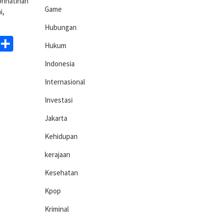
rihatinan
Game
i,
Hubungan
ds
egram
WhatsApp
Share
Hukum
Indonesia
Internasional
Investasi
Jakarta
Kehidupan
kerajaan
Kesehatan
Kpop
Kriminal