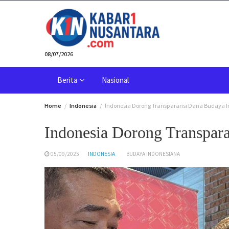
Skip
to
content
08/07/2026
Berita
Nasional
Home
Indonesia
Indonesia Dorong Transparansi Dana Budaya 
Indonesia Dorong Transpar
05/09/2025
INDONESIA
BUDAYA INDONESIANA