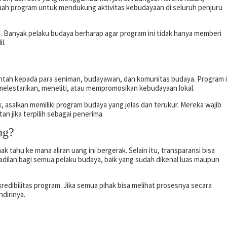
uah program untuk mendukung aktivitas kebudayaan di seluruh penjuru
n. Banyak pelaku budaya berharap agar program ini tidak hanya memberi
l.
tah kepada para seniman, budayawan, dan komunitas budaya. Program i
melestarikan, meneliti, atau mempromosikan kebudayaan lokal.
, asalkan memiliki program budaya yang jelas dan terukur. Mereka wajib
n jika terpilih sebagai penerima.
ng?
tahu ke mana aliran uang ini bergerak. Selain itu, transparansi bisa
lan bagi semua pelaku budaya, baik yang sudah dikenal luas maupun
dibilitas program. Jika semua pihak bisa melihat prosesnya secara
dirinya.