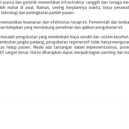
el punca dan genetik memerlukan infrastruktur canggih dan tenaga me
bih mahal di awal. Namun, seiring berjalannya waktu, biaya perawa
teknologi dan peningkatan jumlah pasien.
k memastikan keamanan dan efektivitas terapi ini. Pemerintah dan lemb
n kebijakan yang mendukung penelitian dan aplikasi pengobatan ini.
 masalah pengobatan yang membebani biaya sendiri dan sistem kesehat
embuhan jangka panjang, pengobatan regeneratif tidak hanya mengura
tas hidup pasien. Meski ada tantangan dalam implementasinya, pote
f sangat besar. Hal ini diharapkan dapat menjadi bagian penting dari m
p