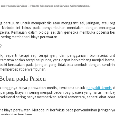
g bertujuan untuk memperbaiki atau mengganti sel, jaringan, atau or
h. Metode ini fokus pada penyembuhan mendalam dengan merangs
gejala. Kemajuan dalam biologi sel dan genetika membuka potensi be
 sering membebani biaya perawatan.
?
ik, seperti terapi sel, terapi gen, dan penggunaan biomaterial un
tamanya adalah terapi sel punca, yang dapat berkembang menjadi berba
baiki kerusakan pada jaringan yang tidak bisa sembuh dengan sendirin
uga mempercepat penyembuhan.
Beban pada Pasien
h tingginya biaya perawatan medis, terutama untuk
penyakit kronis
d
panjang. Biaya ini sering menjadi beban bagi pasien yang harus memba
radisional sering hanya memberikan solusi sementara, seperti obat-oba
a biaya perawatan. Metode ini berfokus pada penyembuhan jaringan y
 mahal dan berulang.