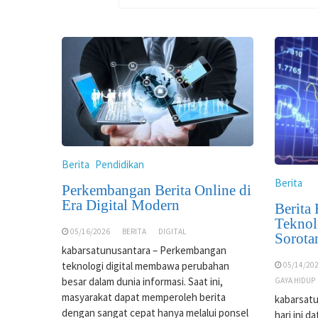
Berita
Pendidikan
Berita
Perkembangan Berita Online di
Era Digital Modern
Berita
Teknol
05/16/2026
BERITA
DIGITAL
Sorota
kabarsatunusantara – Perkembangan
teknologi digital membawa perubahan
05/14/20
besar dalam dunia informasi. Saat ini,
GAYA HIDUP
masyarakat dapat memperoleh berita
kabarsatu
dengan sangat cepat hanya melalui ponsel
hari ini d