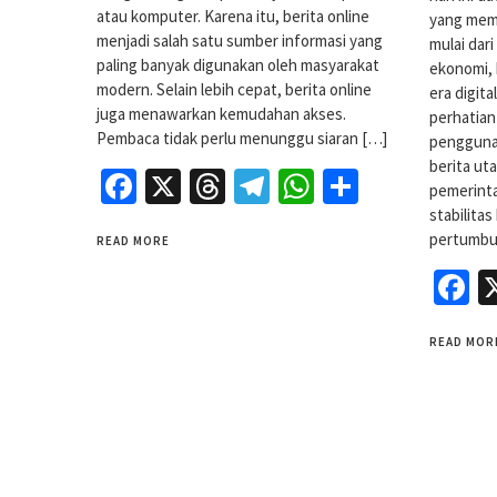
atau komputer. Karena itu, berita online
yang mem
menjadi salah satu sumber informasi yang
mulai dar
paling banyak digunakan oleh masyarakat
ekonomi, 
modern. Selain lebih cepat, berita online
era digita
juga menawarkan kemudahan akses.
perhatian
Pembaca tidak perlu menunggu siaran […]
pengguna
berita ut
Facebook
X
Threads
Telegram
WhatsApp
Share
pemerint
stabilita
pertumbu
READ MORE
F
READ MOR