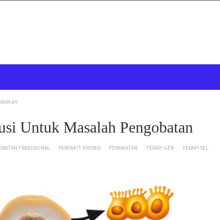
gobatan
lusi Untuk Masalah Pengobatan
BATAN TRADISIONAL
PENYAKIT KRONIS
PERAWATAN
TERAPI GEN
TERAPI SEL