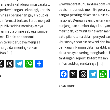
www.kabarsatunusantara.com – W
engaruhi kehidupan masyarakat,
pesisir Indonesia memiliki peran 
i perkembangan teknologi, kondisi
sangat penting dalam struktur e
hingga perubahan gaya hidup di
nasional. Dengan garis pantai ya
l. Informasi terbaru terus menjadi
panjang dan sumber daya laut ya
 publik seiring meningkatnya
melimpah, komunitas nelayan men
an media online sebagai sumber
satu pilar utama dalam penyediaa
ama. Di sektor ekonomi,
khususnya protein hewani dari has
ah terus berupaya menjaga
perikanan. Namun dalam praktikny
s harga dan meningkatkan
desa nelayan sering menghadapi 
han […]
tantangan seperti keterbatasan
acebook
X
Threads
Telegram
WhatsApp
Share
infrastruktur, rendahnya […]
Facebook
X
Threa
Tel
E
READ MORE