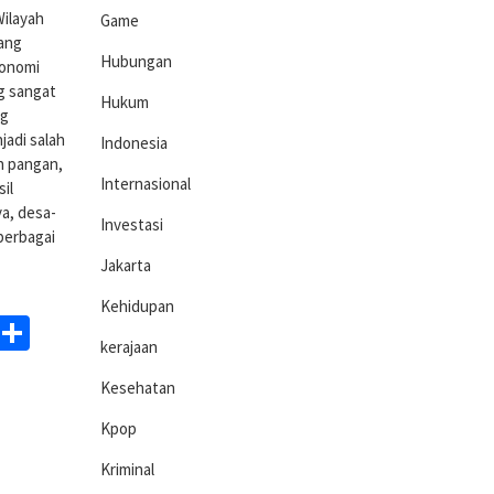
ilayah
Game
yang
Hubungan
konomi
ng sangat
Hukum
ng
jadi salah
Indonesia
n pangan,
Internasional
il
a, desa-
Investasi
berbagai
Jakarta
Kehidupan
ds
egram
WhatsApp
Share
kerajaan
Kesehatan
Kpop
Kriminal