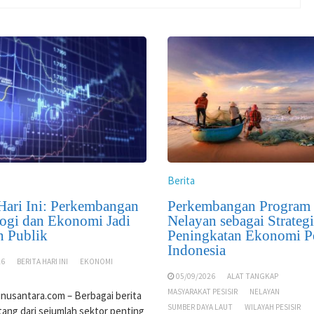
Berita
 Hari Ini: Perkembangan
Perkembangan Program
ogi dan Ekonomi Jadi
Nelayan sebagai Strategi
n Publik
Peningkatan Ekonomi Pe
Indonesia
26
BERITA HARI INI
EKONOMI
05/09/2026
ALAT TANGKAP
MASYARAKAT PESISIR
NELAYAN
nusantara.com – Berbagai berita
SUMBER DAYA LAUT
WILAYAH PESISIR
atang dari sejumlah sektor penting