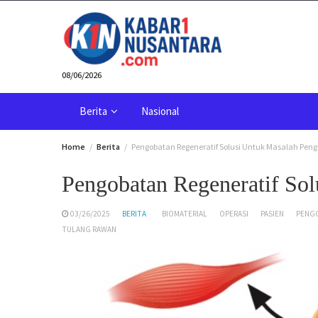
Skip
to
content
08/06/2026
Berita
Nasional
Home
Berita
Pengobatan Regeneratif Solusi Untuk Masalah Pen
Pengobatan Regeneratif So
03/26/2025
BERITA
BIOMATERIAL
OPERASI
PASIEN
PENGO
TULANG RAWAN