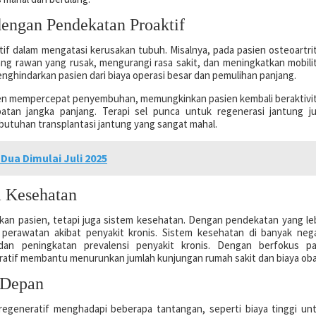
engan Pendekatan Proaktif
f dalam mengatasi kerusakan tubuh. Misalnya, pada pasien osteoartrit
ang rawan yang rusak, mengurangi rasa sakit, dan meningkatkan mobili
enghindarkan pasien dari biaya operasi besar dan pemulihan panjang.
gamen mempercepat penyembuhan, memungkinkan pasien kembali beraktivi
tan jangka panjang. Terapi sel punca untuk regenerasi jantung j
utuhan transplantasi jantung yang sangat mahal.
ua Dimulai Juli 2025
m Kesehatan
an pasien, tetapi juga sistem kesehatan. Dengan pendekatan yang le
 perawatan akibat penyakit kronis. Sistem kesehatan di banyak neg
an peningkatan prevalensi penyakit kronis. Dengan berfokus p
atif membantu menurunkan jumlah kunjungan rumah sakit dan biaya oba
 Depan
egeneratif menghadapi beberapa tantangan, seperti biaya tinggi un