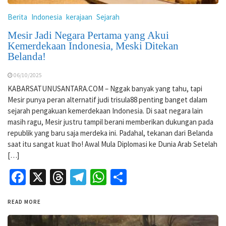
Berita
Indonesia
kerajaan
Sejarah
Mesir Jadi Negara Pertama yang Akui
Kemerdekaan Indonesia, Meski Ditekan
Belanda!
06/10/2025
KABARSATUNUSANTARA.COM – Nggak banyak yang tahu, tapi
Mesir punya peran alternatif judi trisula88 penting banget dalam
sejarah pengakuan kemerdekaan Indonesia. Di saat negara lain
masih ragu, Mesir justru tampil berani memberikan dukungan pada
republik yang baru saja merdeka ini. Padahal, tekanan dari Belanda
saat itu sangat kuat lho! Awal Mula Diplomasi ke Dunia Arab Setelah
[…]
Facebook
X
Threads
Telegram
WhatsApp
Share
READ MORE