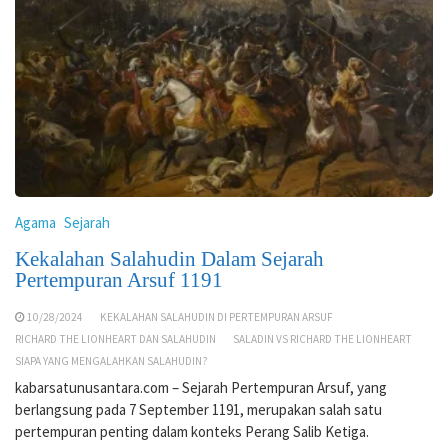
Agama
Sejarah
Kekalahan Salahudin Dalam Sejarah
Pertempuran Arsuf 1191
10/28/2024
KEKALAHAN SALAHUDIN DI PERTEMPURAN ARSUF
RICHARD THE LIONHEART DAN SALAHUDIN
SALADIN VS RICHARD THE LIONHEART
SIAPA YANG MENGALAHKAN SALAHUDIN?
kabarsatunusantara.com – Sejarah Pertempuran Arsuf, yang
berlangsung pada 7 September 1191, merupakan salah satu
pertempuran penting dalam konteks Perang Salib Ketiga.