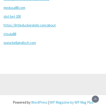
medusa88.com
slot bet 200
https://littleduckieskids.com/about
trisula88
www.bellaindisch.com
Powered by
WordPress
|
WP Magazine by WP Mag Plus