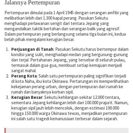
Jalannya Pertempuran
Pertempuran dimulai pada 1 April 1945 dengan serangan amfibi yang
melibatkan lebih dari 1.300 kapal perang. Pasukan Sekutu
menghadapi perlawanan sengit dari tentara Jepang yang
mengandalkan taktik bertahan dan serangan balik yang agresif.
Dalam pertempuran yang berlangsung selama tiga bulan ini, kedua
belah pihak mengalami kerugian besar.
Perjuangan di Tanah
: Pasukan Sekutu harus bertempur dalam
kondisi yang sulit, menghadapi medan yang bergunung-gunung
dan terjal. Pertahanan Jepang, yang tersebar di seluruh pulau,
termasuk dalam gua-gua, membuat setiap kemajuan menjadi
sangat mahal.
Perang Kota
: Salah satu pertempuran paling signifikan terjadi
di kota Naha, ibu kota Okinawa. Pertarungan ini memperlihatkan
kekejaman perang urban, dengan pertempuran dari rumah ke
rumah dan banyaknya korban sipil.
Kerugian Besar
: Sekutu kehilangan sekitar 12.000 tentara,
sementara Jepang kehilangan lebih dari 100.000 prajurit. Namun,
kerugian sipil jauh lebih mencolok, dengan estimasi 100.000
hingga 150.000 warga Okinawa tewas, menjadikan pertempuran
ini salah satu tragedi kemanusiaan terbesar dalam sejarah.