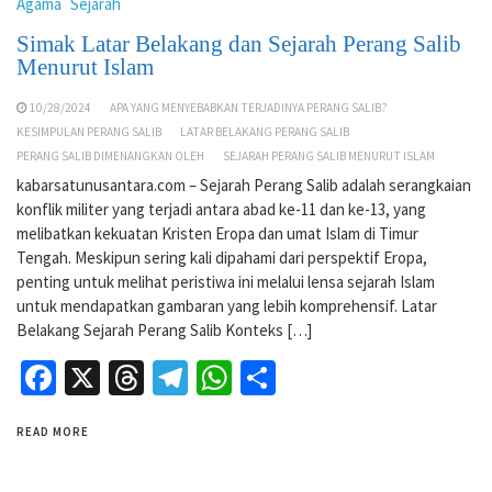
Agama
Sejarah
Simak Latar Belakang dan Sejarah Perang Salib
Menurut Islam
10/28/2024
APA YANG MENYEBABKAN TERJADINYA PERANG SALIB?
KESIMPULAN PERANG SALIB
LATAR BELAKANG PERANG SALIB
PERANG SALIB DIMENANGKAN OLEH
SEJARAH PERANG SALIB MENURUT ISLAM
kabarsatunusantara.com – Sejarah Perang Salib adalah serangkaian
konflik militer yang terjadi antara abad ke-11 dan ke-13, yang
melibatkan kekuatan Kristen Eropa dan umat Islam di Timur
Tengah. Meskipun sering kali dipahami dari perspektif Eropa,
penting untuk melihat peristiwa ini melalui lensa sejarah Islam
untuk mendapatkan gambaran yang lebih komprehensif. Latar
Belakang Sejarah Perang Salib Konteks […]
Facebook
X
Threads
Telegram
WhatsApp
Share
READ MORE