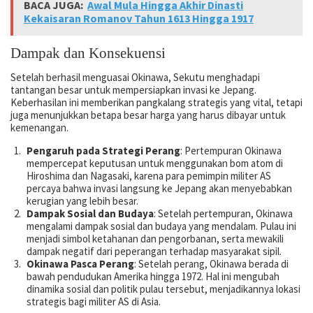
BACA JUGA:
Awal Mula Hingga Akhir Dinasti
Kekaisaran Romanov Tahun 1613 Hingga 1917
Dampak dan Konsekuensi
Setelah berhasil menguasai Okinawa, Sekutu menghadapi
tantangan besar untuk mempersiapkan invasi ke Jepang.
Keberhasilan ini memberikan pangkalang strategis yang vital, tetapi
juga menunjukkan betapa besar harga yang harus dibayar untuk
kemenangan.
Pengaruh pada Strategi Perang
: Pertempuran Okinawa
mempercepat keputusan untuk menggunakan bom atom di
Hiroshima dan Nagasaki, karena para pemimpin militer AS
percaya bahwa invasi langsung ke Jepang akan menyebabkan
kerugian yang lebih besar.
Dampak Sosial dan Budaya
: Setelah pertempuran, Okinawa
mengalami dampak sosial dan budaya yang mendalam. Pulau ini
menjadi simbol ketahanan dan pengorbanan, serta mewakili
dampak negatif dari peperangan terhadap masyarakat sipil.
Okinawa Pasca Perang
: Setelah perang, Okinawa berada di
bawah pendudukan Amerika hingga 1972. Hal ini mengubah
dinamika sosial dan politik pulau tersebut, menjadikannya lokasi
strategis bagi militer AS di Asia.