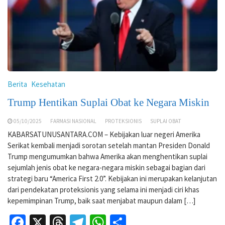
Berita
Kesehatan
Trump Hentikan Suplai Obat ke Negara Miskin
05/10/2025
FARMASI NASIONAL
PROTEKSIONIS
SUPLAI OBAT
KABARSATUNUSANTARA.COM – Kebijakan luar negeri Amerika
Serikat kembali menjadi sorotan setelah mantan Presiden Donald
Trump mengumumkan bahwa Amerika akan menghentikan suplai
sejumlah jenis obat ke negara-negara miskin sebagai bagian dari
strategi baru “America First 2.0”. Kebijakan ini merupakan kelanjutan
dari pendekatan proteksionis yang selama ini menjadi ciri khas
kepemimpinan Trump, baik saat menjabat maupun dalam […]
Facebook
X
Threads
Telegram
WhatsApp
Share