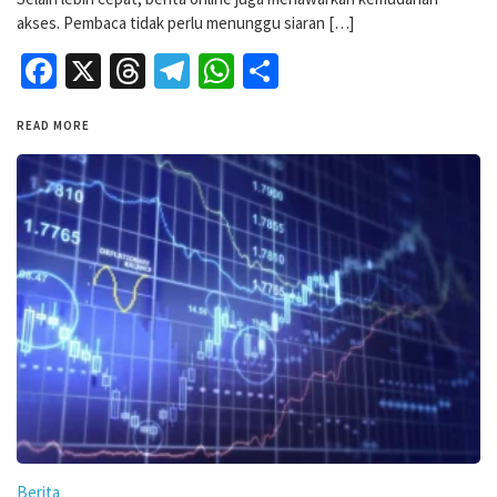
akses. Pembaca tidak perlu menunggu siaran […]
Facebook
X
Threads
Telegram
WhatsApp
Share
READ MORE
Berita