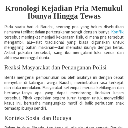
Kronologi Kejadian Pria Memukul
Ibunya Hingga Tewas
Pada suatu hari di Bauchi, seorang pria yang belum disebutkan
namanya terlibat dalam pertengkaran sengit dengan ibunya.
Konflik
tersebut meningkat menjadi kekerasan fisik, di mana pria tersebut
mengambil alu—alat tradisional yang biasa digunakan untuk
menggiling bahan makanan—dan memukul ibunya dengan keras.
Akibat pukulan tersebut, sang ibu mengalami luka serius dan
akhirnya meninggal dunia.
Reaksi Masyarakat dan Penanganan Polisi
Berita mengenai pembunuhan ibu oleh anaknya ini dengan cepat
menyebar di kalangan warga Bauchi, menimbulkan rasa terkejut
dan duka mendalam. Masyarakat setempat merasa kehilangan dan
bertanya-tanya apa yang dapat mendorong tindakan kejam
tersebut. Pihak kepolisian segera turun tangan untuk menyelidiki
kasus ini, berusaha mengungkap motif di balik perbuatan anak
terhadap ibunya sendiri.
Konteks Sosial dan Budaya
Dalam budaya Nigeria, terutama di wilayah utara seperti Bauchi,