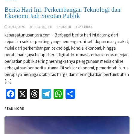
Berita Hari Ini: Perkembangan Teknologi dan
Ekonomi Jadi Sorotan Publik
05/14/2026
BERITA HARI INI
EKONOMI
GAYA HIDUP
kabarsatunusantara.com – Berbagai berita hari ini datang dari
sejumlah sektor penting yang memengaruhi kehidupan masyarakat,
mulai dari perkembangan teknologi, kondisi ekonomi, hingga
perubahan gaya hidup di era digital. Informasi terbaru terus menjadi
perhatian publik seiring meningkatnya penggunaan media online
sebagai sumber berita utama. Di sektor ekonomi, pemerintah terus
berupaya menjaga stabilitas harga dan meningkatkan pertumbuhan
[…]
Facebook
X
Threads
Telegram
WhatsApp
Share
READ MORE