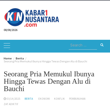
Skip
to
content
08/08/2026
Search
for:
Home
Berita
Seorang Pria Memukul Ibunya Hingga Tewas Dengan Alu di Bauchi
Seorang Pria Memukul Ibunya
Hingga Tewas Dengan Alu di
Bauchi
03/14/2025
BERITA
EKONOMI
KONFLIK
PEMBUNUHAN
ZAT ADIKTIF