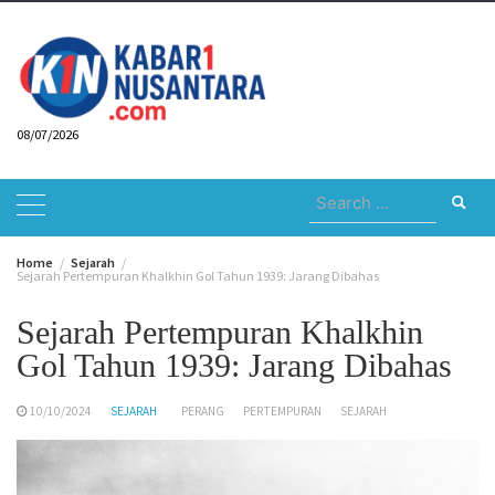
Skip
to
content
08/07/2026
Search
for:
Home
Sejarah
Sejarah Pertempuran Khalkhin Gol Tahun 1939: Jarang Dibahas
Sejarah Pertempuran Khalkhin
Gol Tahun 1939: Jarang Dibahas
10/10/2024
SEJARAH
PERANG
PERTEMPURAN
SEJARAH