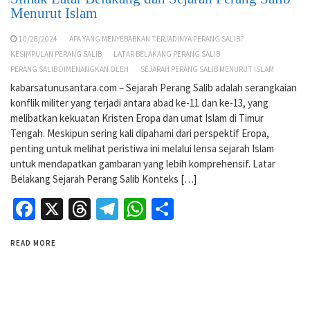
Menurut Islam
10/28/2024
APA YANG MENYEBABKAN TERJADINYA PERANG SALIB?
KESIMPULAN PERANG SALIB
LATAR BELAKANG PERANG SALIB
PERANG SALIB DIMENANGKAN OLEH
SEJARAH PERANG SALIB MENURUT ISLAM
kabarsatunusantara.com – Sejarah Perang Salib adalah serangkaian
konflik militer yang terjadi antara abad ke-11 dan ke-13, yang
melibatkan kekuatan Kristen Eropa dan umat Islam di Timur
Tengah. Meskipun sering kali dipahami dari perspektif Eropa,
penting untuk melihat peristiwa ini melalui lensa sejarah Islam
untuk mendapatkan gambaran yang lebih komprehensif. Latar
Belakang Sejarah Perang Salib Konteks […]
Facebook
X
Threads
Telegram
WhatsApp
Share
READ MORE