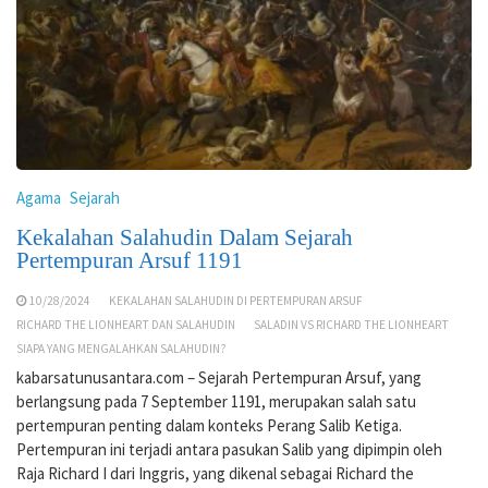
Agama
Sejarah
Kekalahan Salahudin Dalam Sejarah
Pertempuran Arsuf 1191
10/28/2024
KEKALAHAN SALAHUDIN DI PERTEMPURAN ARSUF
RICHARD THE LIONHEART DAN SALAHUDIN
SALADIN VS RICHARD THE LIONHEART
SIAPA YANG MENGALAHKAN SALAHUDIN?
kabarsatunusantara.com – Sejarah Pertempuran Arsuf, yang
berlangsung pada 7 September 1191, merupakan salah satu
pertempuran penting dalam konteks Perang Salib Ketiga.
Pertempuran ini terjadi antara pasukan Salib yang dipimpin oleh
Raja Richard I dari Inggris, yang dikenal sebagai Richard the