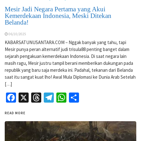
Mesir Jadi Negara Pertama yang Akui
Kemerdekaan Indonesia, Meski Ditekan
Belanda!
06/10/2025
KABARSATUNUSANTARA.COM – Nggak banyak yang tahu, tapi
Mesir punya peran alternatif judi trisula88 penting banget dalam
sejarah pengakuan kemerdekaan Indonesia. Di saat negara lain
masih ragu, Mesir justru tampil berani memberikan dukungan pada
republik yang baru saja merdeka ini. Padahal, tekanan dari Belanda
saat itu sangat kuat lho! Awal Mula Diplomasi ke Dunia Arab Setelah
[…]
Facebook
X
Threads
Telegram
WhatsApp
Share
READ MORE