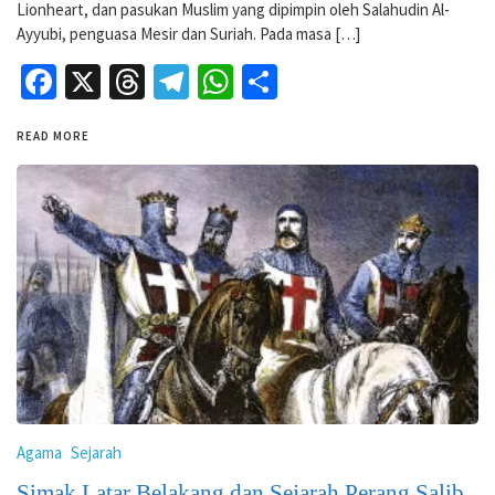
Lionheart, dan pasukan Muslim yang dipimpin oleh Salahudin Al-
Ayyubi, penguasa Mesir dan Suriah. Pada masa […]
Facebook
X
Threads
Telegram
WhatsApp
Share
READ MORE
Agama
Sejarah
Simak Latar Belakang dan Sejarah Perang Salib