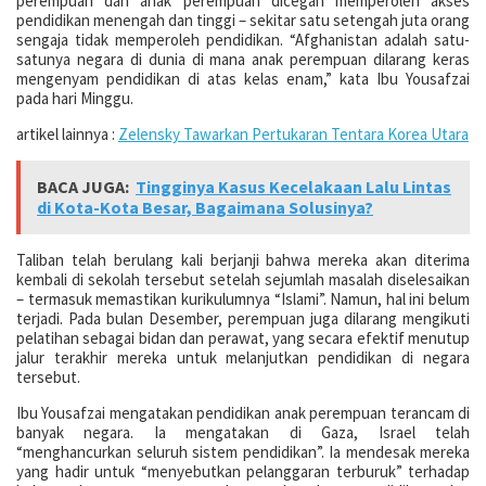
perempuan dan anak perempuan dicegah memperoleh akses
pendidikan menengah dan tinggi – sekitar satu setengah juta orang
sengaja tidak memperoleh pendidikan. “Afghanistan adalah satu-
satunya negara di dunia di mana anak perempuan dilarang keras
mengenyam pendidikan di atas kelas enam,” kata Ibu Yousafzai
pada hari Minggu.
artikel lainnya :
Zelensky Tawarkan Pertukaran Tentara Korea Utara
BACA JUGA:
Tingginya Kasus Kecelakaan Lalu Lintas
di Kota-Kota Besar, Bagaimana Solusinya?
Taliban telah berulang kali berjanji bahwa mereka akan diterima
kembali di sekolah tersebut setelah sejumlah masalah diselesaikan
– termasuk memastikan kurikulumnya “Islami”. Namun, hal ini belum
terjadi. Pada bulan Desember, perempuan juga dilarang mengikuti
pelatihan sebagai bidan dan perawat, yang secara efektif menutup
jalur terakhir mereka untuk melanjutkan pendidikan di negara
tersebut.
Ibu Yousafzai mengatakan pendidikan anak perempuan terancam di
banyak negara. Ia mengatakan di Gaza, Israel telah
“menghancurkan seluruh sistem pendidikan”. Ia mendesak mereka
yang hadir untuk “menyebutkan pelanggaran terburuk” terhadap