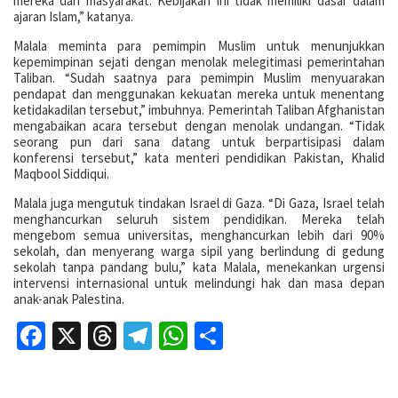
mereka dari masyarakat. Kebijakan ini tidak memiliki dasar dalam
ajaran Islam,” katanya.
Malala meminta para pemimpin Muslim untuk menunjukkan
kepemimpinan sejati dengan menolak melegitimasi pemerintahan
Taliban. “Sudah saatnya para pemimpin Muslim menyuarakan
pendapat dan menggunakan kekuatan mereka untuk menentang
ketidakadilan tersebut,” imbuhnya. Pemerintah Taliban Afghanistan
mengabaikan acara tersebut dengan menolak undangan. “Tidak
seorang pun dari sana datang untuk berpartisipasi dalam
konferensi tersebut,” kata menteri pendidikan Pakistan, Khalid
Maqbool Siddiqui.
Malala juga mengutuk tindakan Israel di Gaza. “Di Gaza, Israel telah
menghancurkan seluruh sistem pendidikan. Mereka telah
mengebom semua universitas, menghancurkan lebih dari 90%
sekolah, dan menyerang warga sipil yang berlindung di gedung
sekolah tanpa pandang bulu,” kata Malala, menekankan urgensi
intervensi internasional untuk melindungi hak dan masa depan
anak-anak Palestina.
Facebook
X
Threads
Telegram
WhatsApp
Share