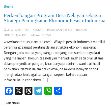
Berita
Perkembangan Program Desa Nelayan sebagai
Strategi Peningkatan Ekonomi Pesisir Indonesia
05/09/2026
ALAT TANGKAP
MASYARAKAT PESISIR
NELAYAN
SUMBER DAYA LAUT
WILAYAH PESISIR
www.kabarsatunusantara.com – Wilayah pesisir Indonesia memiliki
peran yang sangat penting dalam struktur ekonomi nasional.
Dengan garis pantai yang sangat panjang dan sumber daya laut
yang melimpah, komunitas nelayan menjadi salah satu pilar utama
dalam penyediaan pangan, khususnya protein hewani dari hasil
perikanan. Namun dalam praktiknya, desa-desa nelayan sering
menghadapi berbagai tantangan seperti keterbatasan
infrastruktur, rendahnya […]
Facebook
X
Threads
Telegram
WhatsApp
Share
READ MORE