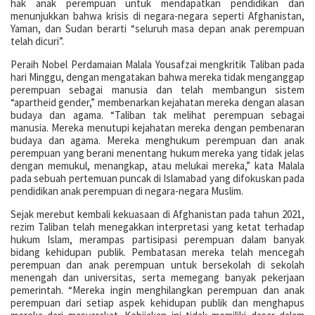
hak anak perempuan untuk mendapatkan pendidikan dan
menunjukkan bahwa krisis di negara-negara seperti Afghanistan,
Yaman, dan Sudan berarti “seluruh masa depan anak perempuan
telah dicuri”.
Peraih Nobel Perdamaian Malala Yousafzai mengkritik Taliban pada
hari Minggu, dengan mengatakan bahwa mereka tidak menganggap
perempuan sebagai manusia dan telah membangun sistem
“apartheid gender,” membenarkan kejahatan mereka dengan alasan
budaya dan agama. “Taliban tak melihat perempuan sebagai
manusia. Mereka menutupi kejahatan mereka dengan pembenaran
budaya dan agama. Mereka menghukum perempuan dan anak
perempuan yang berani menentang hukum mereka yang tidak jelas
dengan memukul, menangkap, atau melukai mereka,” kata Malala
pada sebuah pertemuan puncak di Islamabad yang difokuskan pada
pendidikan anak perempuan di negara-negara Muslim.
Sejak merebut kembali kekuasaan di Afghanistan pada tahun 2021,
rezim Taliban telah menegakkan interpretasi yang ketat terhadap
hukum Islam, merampas partisipasi perempuan dalam banyak
bidang kehidupan publik. Pembatasan mereka telah mencegah
perempuan dan anak perempuan untuk bersekolah di sekolah
menengah dan universitas, serta memegang banyak pekerjaan
pemerintah. “Mereka ingin menghilangkan perempuan dan anak
perempuan dari setiap aspek kehidupan publik dan menghapus