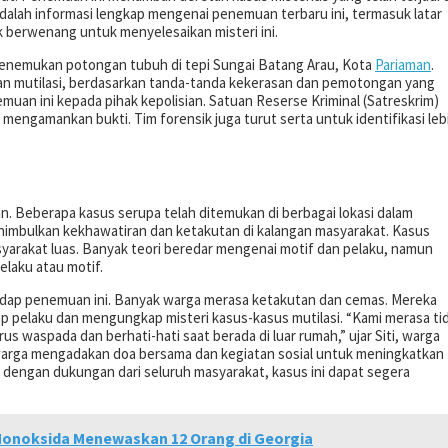
 adalah informasi lengkap mengenai penemuan terbaru ini, termasuk latar
k berwenang untuk menyelesaikan misteri ini.
menemukan potongan tubuh di tepi Sungai Batang Arau, Kota
Pariaman
.
ban mutilasi, berdasarkan tanda-tanda kekerasan dan pemotongan yang
uan ini kepada pihak kepolisian. Satuan Reserse Kriminal (Satreskrim)
 mengamankan bukti. Tim forensik juga turut serta untuk identifikasi leb
n. Beberapa kasus serupa telah ditemukan di berbagai lokasi dalam
nimbulkan kekhawatiran dan ketakutan di kalangan masyarakat. Kasus
syarakat luas. Banyak teori beredar mengenai motif dan pelaku, namun
laku atau motif.
adap penemuan ini. Banyak warga merasa ketakutan dan cemas. Mereka
pelaku dan mengungkap misteri kasus-kasus mutilasi. “Kami merasa ti
rus waspada dan berhati-hati saat berada di luar rumah,” ujar Siti, warga
 warga mengadakan doa bersama dan kegiatan sosial untuk meningkatkan
 dengan dukungan dari seluruh masyarakat, kasus ini dapat segera
onoksida Menewaskan 12 Orang di Georgia