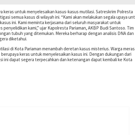
a keras untuk menyelesaikan kasus-kasus mutilasi. Satreskrim Polresta
asi semua kasus di wilayah ini. “Kami akan melakukan segala upaya un
sus ini. Kami meminta kerjasama dari seluruh masyarakat untuk
penyelidikan kami,” ujar Kapolresta Pariaman, AKBP Budi Santoso. Tim
otongan tubuh yang ditemukan. Mereka berharap dengan analisis DNA dan
gera diketahui.
lasi di Kota Pariaman menambah deretan kasus misterius. Warga meras
berupaya keras untuk menyelesaikan kasus ini. Dengan dukungan dari
asi ini dapat segera terpecahkan dan ketenangan dapat kembali ke Kota
p