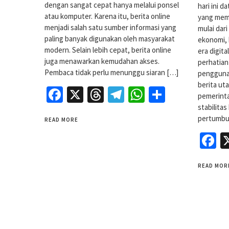
dengan sangat cepat hanya melalui ponsel
hari ini d
atau komputer. Karena itu, berita online
yang mem
menjadi salah satu sumber informasi yang
mulai dar
paling banyak digunakan oleh masyarakat
ekonomi, 
modern. Selain lebih cepat, berita online
era digita
juga menawarkan kemudahan akses.
perhatian
Pembaca tidak perlu menunggu siaran […]
pengguna
berita ut
Facebook
X
Threads
Telegram
WhatsApp
Share
pemerint
stabilita
pertumbu
READ MORE
F
READ MOR