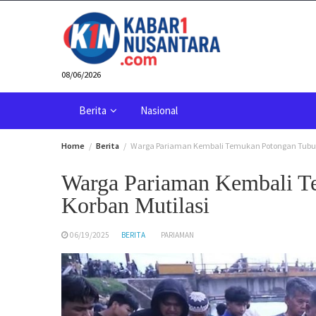
Skip
to
content
08/06/2026
Berita
Nasional
Home
Berita
Warga Pariaman Kembali Temukan Potongan Tubuh
Warga Pariaman Kembali T
Korban Mutilasi
06/19/2025
BERITA
PARIAMAN