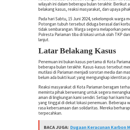
wilayah ini dalam beberapa bulan terakhir. Berikut
belakang kasus, reaksi masyarakat, dan upaya piha
Pada hari Sabtu, 15 Juni 2024, sekelompok warga 
Potongan tubuh tersebut diduga berasal dari kor
tidak sembarangan. Warga segera melaporkan penem
Polresta Pariaman tiba di lokasi untuk olah TKP dan
lanjut.
Latar Belakang Kasus
Penemuan ini bukan kasus pertama di Kota Pariama
beberapa bulan terakhir. Kasus-kasus tersebut me
mutilasi di Pariaman menjadi sorotan media dan ma
belum ada bukti kuat yang mengungkap identitas pe
Reaksi masyarakat di Kota Pariaman beragam terh
meminta pihak berwenang untuk segera menangkap 
aman di lingkungan kami sendiri. Setiap hari kami ha
yang tinggal di dekat lokasi penemuan. Beberapa
rasa kebersamaan dan solidaritas. Mereka berharap
terpecahkan.
BACA JUGA:
Dugaan Keracunan Karbon M