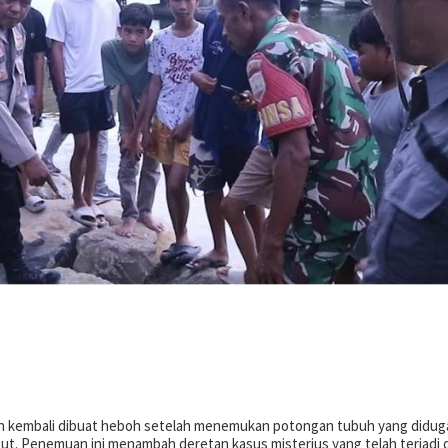
n kembali dibuat heboh setelah menemukan potongan tubuh yang didug
but. Penemuan ini menambah deretan kasus misterius yang telah terjadi d