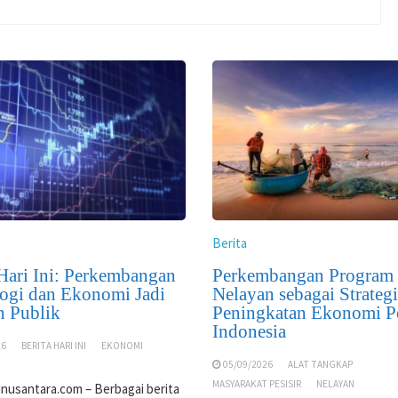
Berita
 Hari Ini: Perkembangan
Perkembangan Program
ogi dan Ekonomi Jadi
Nelayan sebagai Strategi
n Publik
Peningkatan Ekonomi Pe
Indonesia
26
BERITA HARI INI
EKONOMI
05/09/2026
ALAT TANGKAP
MASYARAKAT PESISIR
NELAYAN
nusantara.com – Berbagai berita