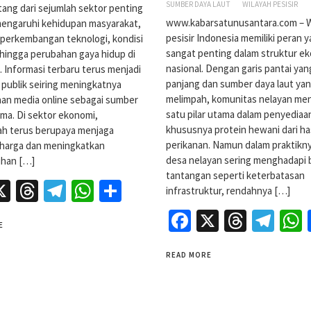
SUMBER DAYA LAUT
WILAYAH PESISIR
atang dari sejumlah sektor penting
www.kabarsatunusantara.com – W
engaruhi kehidupan masyarakat,
pesisir Indonesia memiliki peran 
i perkembangan teknologi, kondisi
sangat penting dalam struktur e
hingga perubahan gaya hidup di
nasional. Dengan garis pantai ya
l. Informasi terbaru terus menjadi
panjang dan sumber daya laut ya
 publik seiring meningkatnya
melimpah, komunitas nelayan men
an media online sebagai sumber
satu pilar utama dalam penyediaa
ama. Di sektor ekonomi,
khususnya protein hewani dari has
ah terus berupaya menjaga
perikanan. Namun dalam praktikny
s harga dan meningkatkan
desa nelayan sering menghadapi 
han […]
tantangan seperti keterbatasan
acebook
X
Threads
Telegram
WhatsApp
Share
infrastruktur, rendahnya […]
Facebook
X
Threa
Tel
E
READ MORE