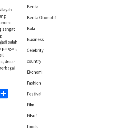
Berita
ilayah
yang
Berita Otomotif
konomi
Bola
ng sangat
ng
Business
jadi salah
n pangan,
Celebrity
il
country
a, desa-
berbagai
Ekonomi
Fashion
ds
egram
WhatsApp
Share
Festival
Film
Filsuf
foods