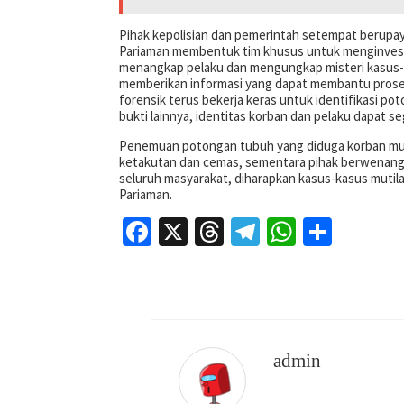
Pihak kepolisian dan pemerintah setempat berupay
Pariaman membentuk tim khusus untuk menginvestig
menangkap pelaku dan mengungkap misteri kasus-ka
memberikan informasi yang dapat membantu proses 
forensik terus bekerja keras untuk identifikasi p
bukti lainnya, identitas korban dan pelaku dapat se
Penemuan potongan tubuh yang diduga korban muti
ketakutan dan cemas, sementara pihak berwenang 
seluruh masyarakat, diharapkan kasus-kasus mutil
Pariaman.
Facebook
X
Threads
Telegram
WhatsAp
Share
admin