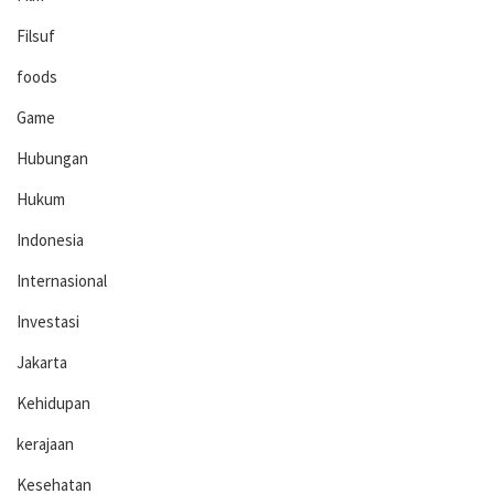
Filsuf
foods
Game
Hubungan
Hukum
Indonesia
Internasional
Investasi
Jakarta
Kehidupan
kerajaan
Kesehatan