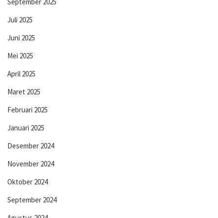
September 2025
Juli 2025
Juni 2025
Mei 2025
April 2025
Maret 2025
Februari 2025
Januari 2025
Desember 2024
November 2024
Oktober 2024
September 2024
Agustus 2024