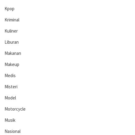
Kpop
Kriminal
Kuliner
Liburan
Makanan
Makeup
Medis
Misteri
Model
Motorcycle
Musik
Nasional