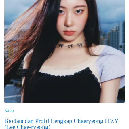
Kpop
Biodata dan Profil Lengkap Chaeryeong ITZY
(Lee Chae-ryeong)