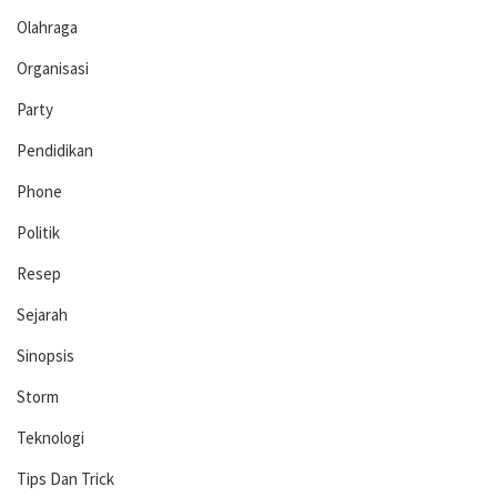
Olahraga
Organisasi
Party
Pendidikan
Phone
Politik
Resep
Sejarah
Sinopsis
Storm
Teknologi
Tips Dan Trick