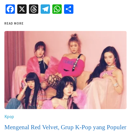
Facebook
X
Threads
Telegram
WhatsApp
Share
READ MORE
Kpop
Mengenal Red Velvet, Grup K-Pop yang Populer