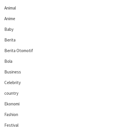
Animal
Anime
Baby
Berita
Berita Otomotif
Bola
Business
Celebrity
country
Ekonomi
Fashion
Festival