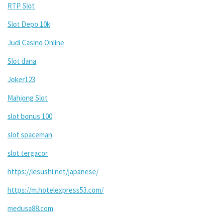
RTP Slot
Slot Depo 10k
Judi Casino Online
Slot dana
Joker123
Mahjong Slot
slot bonus 100
slot spaceman
slot tergacor
https://lesushi.net/japanese/
https://m.hotelexpress53.com/
medusa88.com