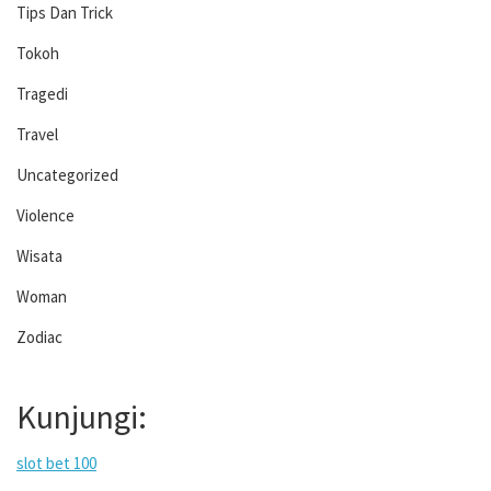
Tips Dan Trick
Tokoh
Tragedi
Travel
Uncategorized
Violence
Wisata
Woman
Zodiac
Kunjungi:
slot bet 100