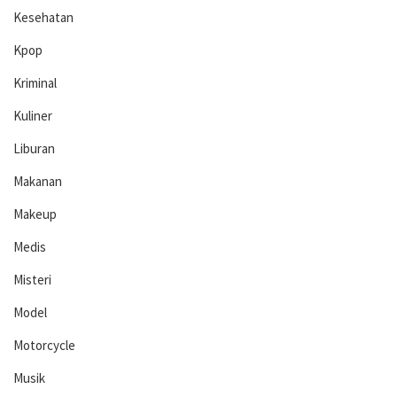
Kesehatan
Kpop
Kriminal
Kuliner
Liburan
Makanan
Makeup
Medis
Misteri
Model
Motorcycle
Musik