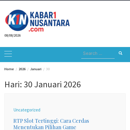
Skip
to
content
08/08/2026
Search
for:
Home
2026
Januari
30
Hari:
30 Januari 2026
Uncategorized
RTP Slot Tertinggi: Cara Cerdas
Menentukan Pilihan Game