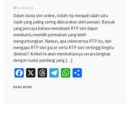
01/30/2026
Dalam dunia slot online, istilah rtp menjadi salah satu
topik yang paling sering dibicarakan oleh pemain. Banyak
yang percaya bahwa memahami RTP slot dapat
membantu memilih permainan yang lebih
menguntungkan. Namun, apa sebenarnya RTP itu, dan
mengapa RTP slot gacor serta RTP slot tertinggi begitu
diminati? Artikel ini akan membahasnya secara lengkap
dengan sudut pandang yang […]
Facebook
X
Threads
Telegram
WhatsApp
Share
READ MORE