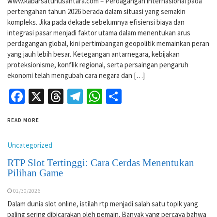
www.kabarsatunusantara.com – Perdagangan internasional pada
pertengahan tahun 2026 berada dalam situasi yang semakin
kompleks. Jika pada dekade sebelumnya efisiensi biaya dan
integrasi pasar menjadi faktor utama dalam menentukan arus
perdagangan global, kini pertimbangan geopolitik memainkan peran
yang jauh lebih besar. Ketegangan antarnegara, kebijakan
proteksionisme, konflik regional, serta persaingan pengaruh
ekonomi telah mengubah cara negara dan […]
Facebook
X
Threads
Telegram
WhatsApp
Share
READ MORE
Uncategorized
RTP Slot Tertinggi: Cara Cerdas Menentukan
Pilihan Game
01/30/2026
Dalam dunia slot online, istilah rtp menjadi salah satu topik yang
paling sering dibicarakan oleh pemain. Banyak yang percaya bahwa