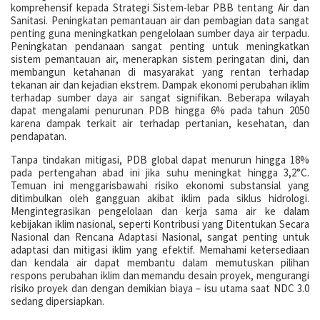
komprehensif kepada Strategi Sistem-lebar PBB tentang Air dan
Sanitasi. Peningkatan pemantauan air dan pembagian data sangat
penting guna meningkatkan pengelolaan sumber daya air terpadu.
Peningkatan pendanaan sangat penting untuk meningkatkan
sistem pemantauan air, menerapkan sistem peringatan dini, dan
membangun ketahanan di masyarakat yang rentan terhadap
tekanan air dan kejadian ekstrem. Dampak ekonomi perubahan iklim
terhadap sumber daya air sangat signifikan. Beberapa wilayah
dapat mengalami penurunan PDB hingga 6% pada tahun 2050
karena dampak terkait air terhadap pertanian, kesehatan, dan
pendapatan.
Tanpa tindakan mitigasi, PDB global dapat menurun hingga 18%
pada pertengahan abad ini jika suhu meningkat hingga 3,2°C.
Temuan ini menggarisbawahi risiko ekonomi substansial yang
ditimbulkan oleh gangguan akibat iklim pada siklus hidrologi.
Mengintegrasikan pengelolaan dan kerja sama air ke dalam
kebijakan iklim nasional, seperti Kontribusi yang Ditentukan Secara
Nasional dan Rencana Adaptasi Nasional, sangat penting untuk
adaptasi dan mitigasi iklim yang efektif. Memahami ketersediaan
dan kendala air dapat membantu dalam memutuskan pilihan
respons perubahan iklim dan memandu desain proyek, mengurangi
risiko proyek dan dengan demikian biaya – isu utama saat NDC 3.0
sedang dipersiapkan.