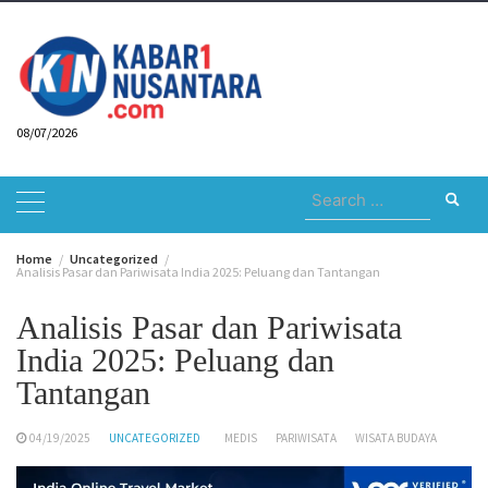
Skip
to
content
08/07/2026
Search
for:
Home
Uncategorized
Analisis Pasar dan Pariwisata India 2025: Peluang dan Tantangan
Analisis Pasar dan Pariwisata
India 2025: Peluang dan
Tantangan
04/19/2025
UNCATEGORIZED
MEDIS
PARIWISATA
WISATA BUDAYA