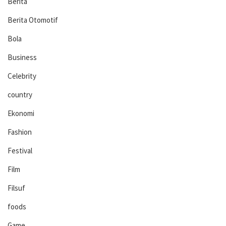
Berita
Berita Otomotif
Bola
Business
Celebrity
country
Ekonomi
Fashion
Festival
Film
Filsuf
foods
Game