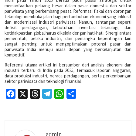
India pada tahun 2025 berada pada posisi strategis untuk
memanfaatkan peluang besar dalam pasar domestik dan sektor
pariwisata yang berkembang pesat. Reformasi fiskal dan dorongan
teknologi membuka jalan bagi pertumbuhan ekonomi yang inklusif
dan modernisasi industri pariwisata. Namun, tantangan seperti
defisit perdagangan, kebutuhan investasi teknologi, dan
ketidakpastian global harus dikelola dengan hati-hati. Sinergi antara
pemerintah, pelaku industri, dan pemangku kepentingan lain
sangat penting untuk mengoptimalkan potensi pasar dan
pariwisata India menuju masa depan yang berkelanjutan dan
kompetitif.
Referensi utama artikel ini bersumber dari analisis ekonomi dan
industri terbaru di India pada 2025, termasuk laporan anggaran,
data produksi industri, neraca perdagangan, serta perkembangan
sektor pariwisata dan teknologi finansial.
Facebook
X
Threads
Telegram
WhatsApp
Share
admin