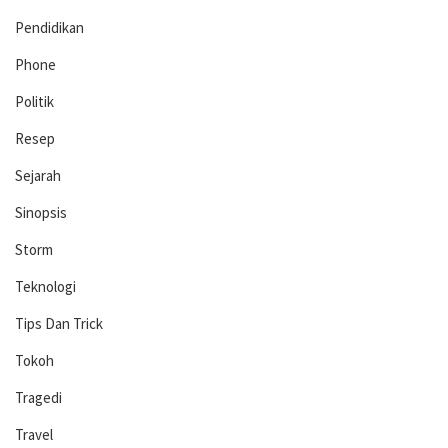
Pendidikan
Phone
Politik
Resep
Sejarah
Sinopsis
Storm
Teknologi
Tips Dan Trick
Tokoh
Tragedi
Travel