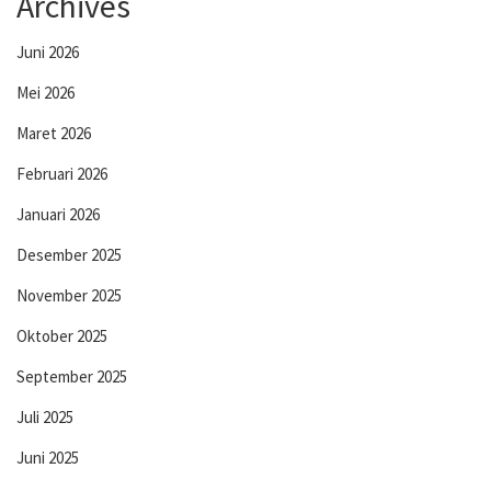
Archives
Juni 2026
Mei 2026
Maret 2026
Februari 2026
Januari 2026
Desember 2025
November 2025
Oktober 2025
September 2025
Juli 2025
Juni 2025