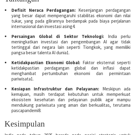
Defisit Neraca Perdagangan:
Kesenjangan perdagangan
yang besar dapat mempengaruhi stabilitas ekonomi dan nilai
tukar, yang pada gilirannya berdampak pada biaya perjalanan
internasional dan investasi asing
4
.
Persaingan Global di Sektor Teknologi:
India perlu
meningkatkan investasi dan pengembangan AI agar tidak
tertinggal dari negara lain seperti Tiongkok, yang memiliki
pangsa besar talenta AI dunia
1
.
Ketidakpastian Ekonomi Global:
Faktor eksternal seperti
ketidakpastian perdagangan global dan inflasi dapat
menghambat pertumbuhan ekonomi dan permintaan
pariwisata
1
.
Kesiapan Infrastruktur dan Pelayanan:
Meskipun ada
kemajuan, masih terdapat kebutuhan untuk memperkuat
ekosistem kesehatan dan pelayanan publik agar mampu
mendukung pariwisata yang aman dan berkualitas, terutama
pascapandemi
8
.
Kesimpulan