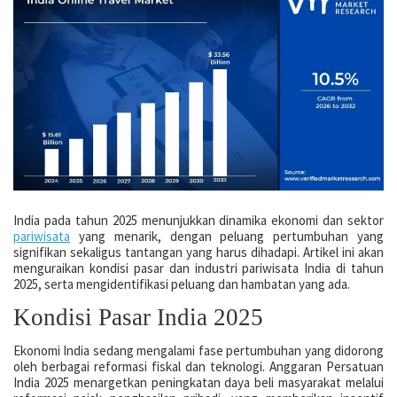
India pada tahun 2025 menunjukkan dinamika ekonomi dan sektor
pariwisata
yang menarik, dengan peluang pertumbuhan yang
signifikan sekaligus tantangan yang harus dihadapi. Artikel ini akan
menguraikan kondisi pasar dan industri pariwisata India di tahun
2025, serta mengidentifikasi peluang dan hambatan yang ada.
Kondisi Pasar India 2025
Ekonomi India sedang mengalami fase pertumbuhan yang didorong
oleh berbagai reformasi fiskal dan teknologi. Anggaran Persatuan
India 2025 menargetkan peningkatan daya beli masyarakat melalui