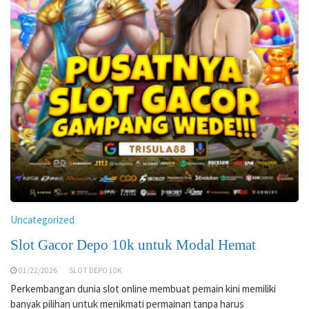
Uncategorized
Slot Gacor Depo 10k untuk Modal Hemat
01/22/2026
SLOT DEPO 10K
Perkembangan dunia slot online membuat pemain kini memiliki
banyak pilihan untuk menikmati permainan tanpa harus