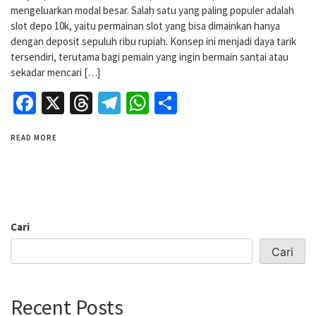
mengeluarkan modal besar. Salah satu yang paling populer adalah
slot depo 10k, yaitu permainan slot yang bisa dimainkan hanya
dengan deposit sepuluh ribu rupiah. Konsep ini menjadi daya tarik
tersendiri, terutama bagi pemain yang ingin bermain santai atau
sekadar mencari […]
Facebook
X
Threads
Telegram
WhatsApp
Share
READ MORE
Cari
Cari
Recent Posts