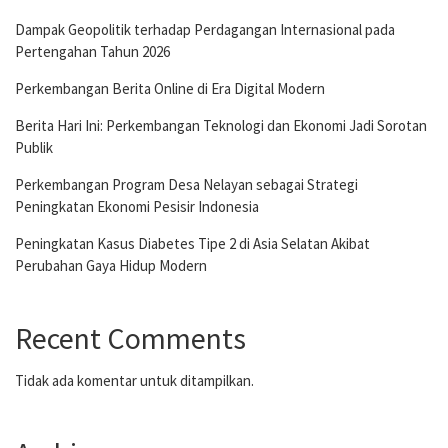
Dampak Geopolitik terhadap Perdagangan Internasional pada
Pertengahan Tahun 2026
Perkembangan Berita Online di Era Digital Modern
Berita Hari Ini: Perkembangan Teknologi dan Ekonomi Jadi Sorotan
Publik
Perkembangan Program Desa Nelayan sebagai Strategi
Peningkatan Ekonomi Pesisir Indonesia
Peningkatan Kasus Diabetes Tipe 2 di Asia Selatan Akibat
Perubahan Gaya Hidup Modern
Recent Comments
Tidak ada komentar untuk ditampilkan.