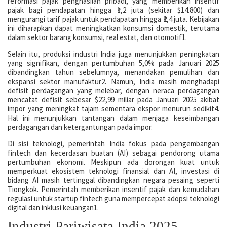
reformasi pajak penghasilan pribadi, yang memberikan insentif
pajak bagi pendapatan hingga ₹1,2 juta (sekitar $14.800) dan
mengurangi tarif pajak untuk pendapatan hingga ₹2,4 juta. Kebijakan
ini diharapkan dapat meningkatkan konsumsi domestik, terutama
dalam sektor barang konsumsi, real estat, dan otomotif
1
.
Selain itu, produksi industri India juga menunjukkan peningkatan
yang signifikan, dengan pertumbuhan 5,0% pada Januari 2025
dibandingkan tahun sebelumnya, menandakan pemulihan dan
ekspansi sektor manufaktur
2
.
Namun, India masih menghadapi
defisit perdagangan yang melebar, dengan neraca perdagangan
mencatat defisit sebesar $22,99 miliar pada Januari 2025 akibat
impor yang meningkat tajam sementara ekspor menurun sedikit
4
.
Hal ini menunjukkan tantangan dalam menjaga keseimbangan
perdagangan dan ketergantungan pada impor.
Di sisi teknologi, pemerintah India fokus pada pengembangan
fintech dan kecerdasan buatan (AI) sebagai pendorong utama
pertumbuhan ekonomi. Meskipun ada dorongan kuat untuk
memperkuat ekosistem teknologi finansial dan AI, investasi di
bidang AI masih tertinggal dibandingkan negara pesaing seperti
Tiongkok. Pemerintah memberikan insentif pajak dan kemudahan
regulasi untuk startup fintech guna mempercepat adopsi teknologi
digital dan inklusi keuangan
1
.
Industri Pariwisata India 2025