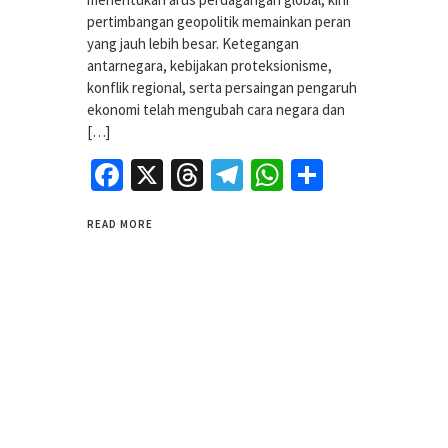
pertimbangan geopolitik memainkan peran
yang jauh lebih besar. Ketegangan
antarnegara, kebijakan proteksionisme,
konflik regional, serta persaingan pengaruh
ekonomi telah mengubah cara negara dan
[…]
Facebook
X
Threads
Telegram
WhatsApp
Share
READ MORE