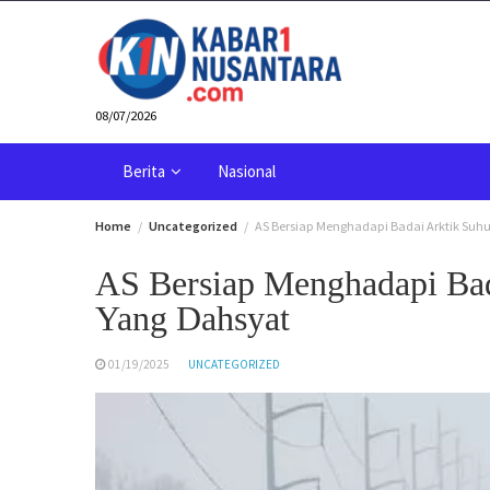
Skip
to
content
08/07/2026
Berita
Nasional
Home
Uncategorized
AS Bersiap Menghadapi Badai Arktik Suhu
AS Bersiap Menghadapi Bad
Yang Dahsyat
01/19/2025
UNCATEGORIZED