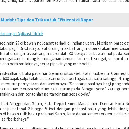
bus, Ohio, kata Departemen Rekreasi dan Taman kota itu dalam seb
udah: Tips dan Trik untuk Efisiensi di Dapur
larangan Aplikasi TikTok
ingin 25 di bawah nol dapat terjadi di Indiana utara, Michigan barat da
abu pagi. Di Chicago, suhu dingin akibat angin diperkirakan mencapai
h suhu dingin akibat angin serendah 30 derajat di bawah nol pada Se
iperingatkan tentang kemungkinan kemacetan es di sungai, semprotan 
 dan perairan lainnya, serta pipa air yang membeku.
ijadwalkan dibuka pada hari Senin di situs web kota . Gubernur Connecti
0 bajak salju telah disiapkan untuk bertugas dan salju setinggi 4 hin
e, menurut pernyataan dari kantornya. “Sekarang saatnya bagi pengend
pat tujuan mereka sebelum salju turun pada Minggu sore,” kata guber
ungkinkan dan tontonlah pertandingan sepak bola.”
uk hari Minggu dan Senin, kata Departemen Manajemen Darurat Kota 
salju setebal 2 hingga 5 inci dengan potensi salju yang lebih tinggi
 di bawah titik beku pada hari Senin, kata departemen tersebut dalam ri
isa “berbahaya.”
Minggu dan cuaca dingin melanda kota ini mulai besok malam hingga Ra