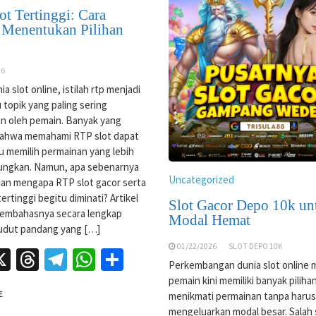
ot Tertinggi: Cara
 Menentukan Pilihan
26
a slot online, istilah rtp menjadi
 topik yang paling sering
an oleh pemain. Banyak yang
bahwa memahami RTP slot dapat
 memilih permainan yang lebih
ngkan. Namun, apa sebenarnya
Uncategorized
dan mengapa RTP slot gacor serta
ertinggi begitu diminati? Artikel
Slot Gacor Depo 10k un
membahasnya secara lengkap
Modal Hemat
udut pandang yang […]
01/22/2026
SLOT DEPO 10K
acebook
X
Threads
Telegram
WhatsApp
Share
Perkembangan dunia slot online
pemain kini memiliki banyak piliha
menikmati permainan tanpa harus
E
mengeluarkan modal besar. Salah