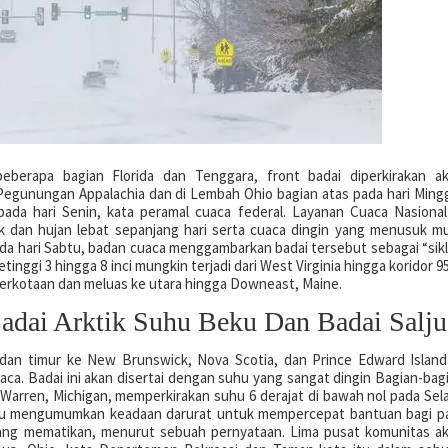
 beberapa bagian Florida dan Tenggara, front badai diperkirakan a
 Pegunungan Appalachia dan di Lembah Ohio bagian atas pada hari Ming
pada hari Senin, kata peramal cuaca federal. Layanan Cuaca Nasional
k dan hujan lebat sepanjang hari serta cuaca dingin yang menusuk mu
a hari Sabtu, badan cuaca menggambarkan badai tersebut sebagai “sik
nggi 3 hingga 8 inci mungkin terjadi dari West Virginia hingga koridor 95
 perkotaan dan meluas ke utara hingga Downeast, Maine.
dai Arktik Suhu Beku Dan Badai Salju
 dan timur ke New Brunswick, Nova Scotia, dan Prince Edward Island
aca. Badai ini akan disertai dengan suhu yang sangat dingin Bagian-bag
arren, Michigan, memperkirakan suhu 6 derajat di bawah nol pada Sel
btu mengumumkan keadaan darurat untuk mempercepat bantuan bagi p
ang mematikan, menurut sebuah pernyataan. Lima pusat komunitas a