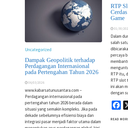
RTP Sl
Cerdas
Game
01/30/20
Dalam duni
salah satu
dibicarak
Uncategorized
percaya 
Dampak Geopolitik terhadap
membantu
Perdagangan Internasional
menguntu
pada Pertengahan Tahun 2026
RTP itu, 
RTP slot t
06/03/2026
ini akan 
www.kabarsatunusantara.com –
dengan s
Perdagangan internasional pada
F
pertengahan tahun 2026 berada dalam
situasi yang semakin kompleks. Jika pada
dekade sebelumnya efisiensi biaya dan
READ MOR
integrasi pasar menjadi faktor utama dalam
menentukan arus perdagangan global, kini