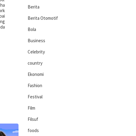
aha
Berita
ork
pai
Berita Otomotif
ang
ada
Bola
Business
Celebrity
country
Ekonomi
Fashion
Festival
Film
Filsuf
foods