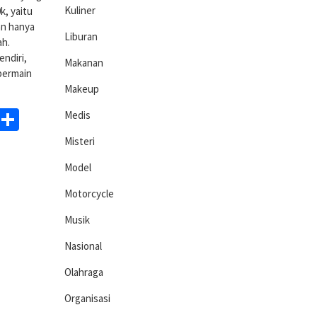
Kuliner
k, yaitu
an hanya
Liburan
ah.
endiri,
Makanan
bermain
Makeup
ds
egram
WhatsApp
Share
Medis
Misteri
Model
Motorcycle
Musik
Nasional
Olahraga
Organisasi