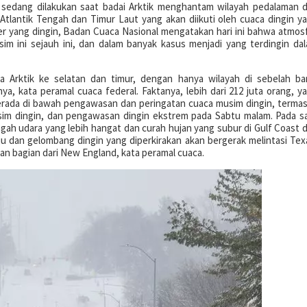
 sedang dilakukan saat badai Arktik menghantam wilayah pedalaman 
Atlantik Tengah dan Timur Laut yang akan diikuti oleh cuaca dingin y
 yang dingin, Badan Cuaca Nasional mengatakan hari ini bahwa atmos
im ini sejauh ini, dan dalam banyak kasus menjadi yang terdingin da
 Arktik ke selatan dan timur, dengan hanya wilayah di sebelah ba
, kata peramal cuaca federal. Faktanya, lebih dari 212 juta orang, y
berada di bawah pengawasan dan peringatan cuaca musim dingin, terma
usim dingin, dan pengawasan dingin ekstrem pada Sabtu malam. Pada s
ah udara yang lebih hangat dan curah hujan yang subur di Gulf Coast 
u dan gelombang dingin yang diperkirakan akan bergerak melintasi Tex
dan bagian dari New England, kata peramal cuaca.