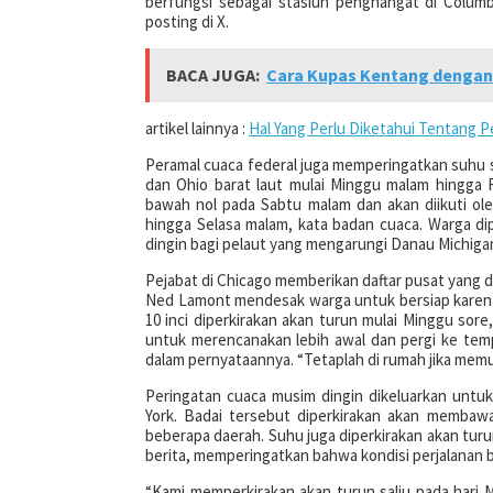
berfungsi sebagai stasiun penghangat di Colum
posting di X.
BACA JUGA:
Cara Kupas Kentang dengan M
artikel lainnya :
Hal Yang Perlu Diketahui Tentang Pe
Peramal cuaca federal juga memperingatkan suhu sed
dan Ohio barat laut mulai Minggu malam hingga R
bawah nol pada Sabtu malam dan akan diikuti ole
hingga Selasa malam, kata badan cuaca. Warga d
dingin bagi pelaut yang mengarungi Danau Michigan
Pejabat di Chicago memberikan daftar pusat yang d
Ned Lamont mendesak warga untuk bersiap karena 60
10 inci diperkirakan akan turun mulai Minggu sor
untuk merencanakan lebih awal dan pergi ke tem
dalam pernyataannya. “Tetaplah di rumah jika mem
Peringatan cuaca musim dingin dikeluarkan unt
York. Badai tersebut diperkirakan akan membawa 
beberapa daerah. Suhu juga diperkirakan akan turun
berita, memperingatkan bahwa kondisi perjalanan b
“Kami memperkirakan akan turun salju pada hari 