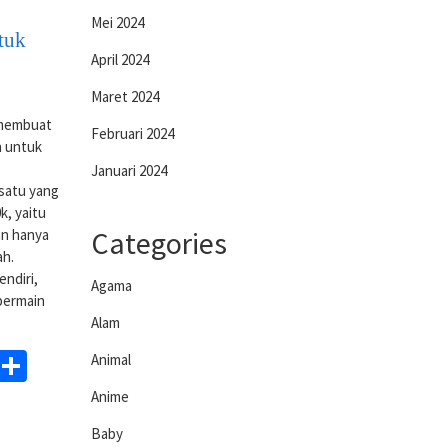
Mei 2024
tuk
April 2024
Maret 2024
 membuat
Februari 2024
n untuk
Januari 2024
 satu yang
k, yaitu
Categories
an hanya
ah.
endiri,
Agama
bermain
Alam
ds
egram
WhatsApp
Share
Animal
Anime
Baby