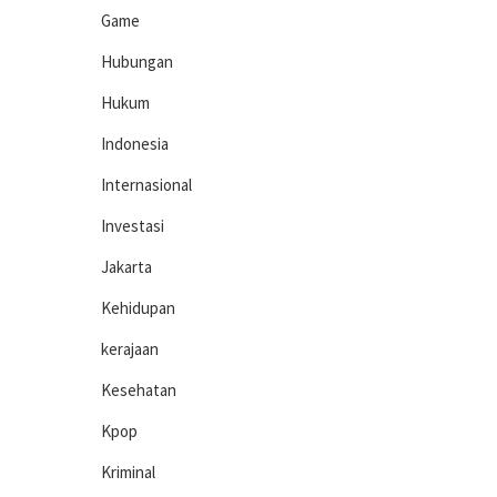
Game
Hubungan
Hukum
Indonesia
Internasional
Investasi
Jakarta
Kehidupan
kerajaan
Kesehatan
Kpop
Kriminal