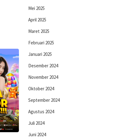
Mei 2025
April 2025
Maret 2025
Februari 2025
Januari 2025
Desember 2024
November 2024
Oktober 2024
September 2024
Agustus 2024
Juli 2024
Juni 2024