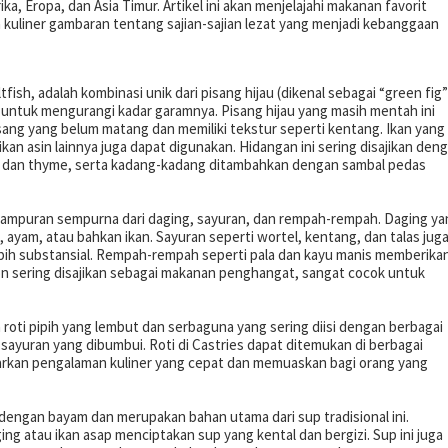
ika, Eropa, dan Asia Timur. Artikel ini akan menjelajahi makanan favorit
a kuliner gambaran tentang sajian-sajian lezat yang menjadi kebanggaan
fish, adalah kombinasi unik dari pisang hijau (dikenal sebagai “green fig”
m untuk mengurangi kadar garamnya. Pisang hijau yang masih mentah ini
ang yang belum matang dan memiliki tekstur seperti kentang. Ikan yang
kan asin lainnya juga dapat digunakan. Hidangan ini sering disajikan den
 dan thyme, serta kadang-kadang ditambahkan dengan sambal pedas
campuran sempurna dari daging, sayuran, dan rempah-rempah. Daging ya
i, ayam, atau bahkan ikan. Sayuran seperti wortel, kentang, dan talas jug
bih substansial. Rempah-rempah seperti pala dan kayu manis memberika
 sering disajikan sebagai makanan penghangat, sangat cocok untuk
lah roti pipih yang lembut dan serbaguna yang sering diisi dengan berbagai
au sayuran yang dibumbui. Roti di Castries dapat ditemukan di berbagai
arkan pengalaman kuliner yang cepat dan memuaskan bagi orang yang
p dengan bayam dan merupakan bahan utama dari sup tradisional ini.
ing atau ikan asap menciptakan sup yang kental dan bergizi. Sup ini juga