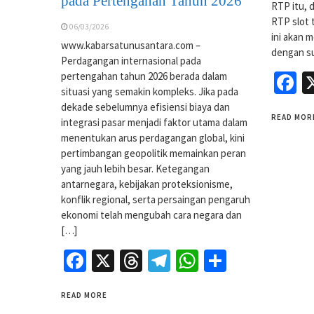
pada Pertengahan Tahun 2026
RTP itu, 
RTP slot t
06/03/2026
ini akan 
www.kabarsatunusantara.com –
dengan s
Perdagangan internasional pada
F
pertengahan tahun 2026 berada dalam
situasi yang semakin kompleks. Jika pada
dekade sebelumnya efisiensi biaya dan
READ MOR
integrasi pasar menjadi faktor utama dalam
menentukan arus perdagangan global, kini
pertimbangan geopolitik memainkan peran
yang jauh lebih besar. Ketegangan
antarnegara, kebijakan proteksionisme,
konflik regional, serta persaingan pengaruh
ekonomi telah mengubah cara negara dan
[…]
Facebook
X
Threads
Telegram
WhatsApp
Share
READ MORE