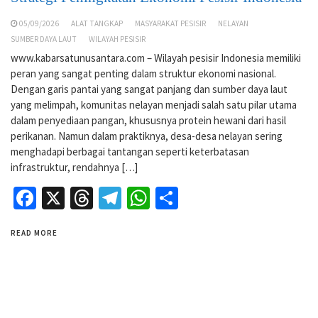
05/09/2026
ALAT TANGKAP
MASYARAKAT PESISIR
NELAYAN
SUMBER DAYA LAUT
WILAYAH PESISIR
www.kabarsatunusantara.com – Wilayah pesisir Indonesia memiliki
peran yang sangat penting dalam struktur ekonomi nasional.
Dengan garis pantai yang sangat panjang dan sumber daya laut
yang melimpah, komunitas nelayan menjadi salah satu pilar utama
dalam penyediaan pangan, khususnya protein hewani dari hasil
perikanan. Namun dalam praktiknya, desa-desa nelayan sering
menghadapi berbagai tantangan seperti keterbatasan
infrastruktur, rendahnya […]
Facebook
X
Threads
Telegram
WhatsApp
Share
READ MORE