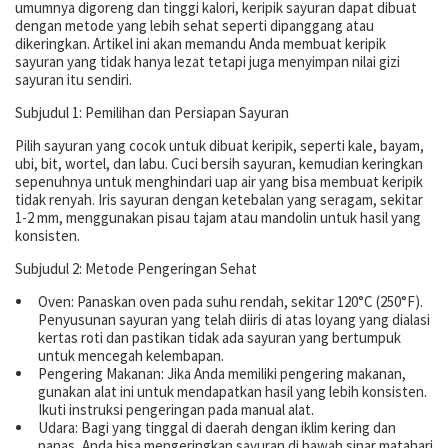
umumnya digoreng dan tinggi kalori, keripik sayuran dapat dibuat
dengan metode yang lebih sehat seperti dipanggang atau
dikeringkan. Artikel ini akan memandu Anda membuat keripik
sayuran yang tidak hanya lezat tetapi juga menyimpan nilai gizi
sayuran itu sendiri.
Subjudul 1: Pemilihan dan Persiapan Sayuran
Pilih sayuran yang cocok untuk dibuat keripik, seperti kale, bayam,
ubi, bit, wortel, dan labu. Cuci bersih sayuran, kemudian keringkan
sepenuhnya untuk menghindari uap air yang bisa membuat keripik
tidak renyah. Iris sayuran dengan ketebalan yang seragam, sekitar
1-2 mm, menggunakan pisau tajam atau mandolin untuk hasil yang
konsisten.
Subjudul 2: Metode Pengeringan Sehat
Oven: Panaskan oven pada suhu rendah, sekitar 120°C (250°F).
Penyusunan sayuran yang telah diiris di atas loyang yang dialasi
kertas roti dan pastikan tidak ada sayuran yang bertumpuk
untuk mencegah kelembapan.
Pengering Makanan: Jika Anda memiliki pengering makanan,
gunakan alat ini untuk mendapatkan hasil yang lebih konsisten.
Ikuti instruksi pengeringan pada manual alat.
Udara: Bagi yang tinggal di daerah dengan iklim kering dan
panas, Anda bisa mengeringkan sayuran di bawah sinar matahari