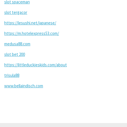
slot spaceman
slot tergacor
https://lesushi.net/japanese/
https://m.hotelexpress53.com/
medusa88.com
slot bet 200
https://littleduckieskids.com/about
trisula88
www.bellaindisch.com