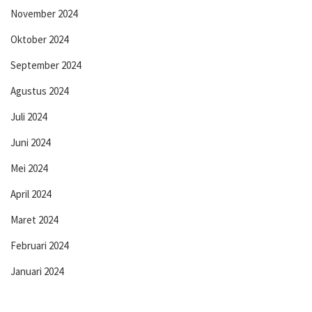
November 2024
Oktober 2024
September 2024
Agustus 2024
Juli 2024
Juni 2024
Mei 2024
April 2024
Maret 2024
Februari 2024
Januari 2024