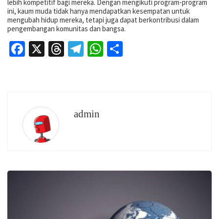
lebih kompetitif bagi mereka. Dengan mengikuti program-program
ini, kaum muda tidak hanya mendapatkan kesempatan untuk
mengubah hidup mereka, tetapi juga dapat berkontribusi dalam
pengembangan komunitas dan bangsa.
Facebook
X
Threads
Telegram
WhatsApp
Share
admin