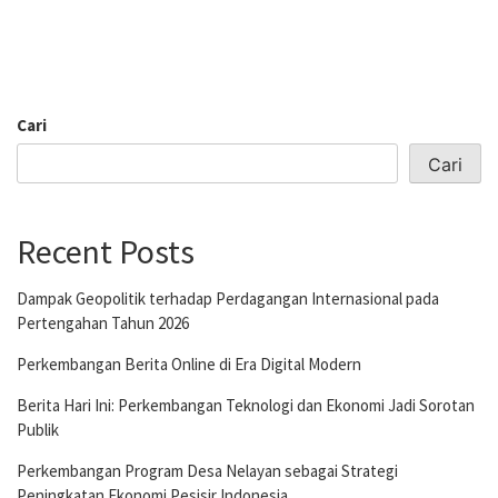
Cari
Cari
Recent Posts
Dampak Geopolitik terhadap Perdagangan Internasional pada
Pertengahan Tahun 2026
Perkembangan Berita Online di Era Digital Modern
Berita Hari Ini: Perkembangan Teknologi dan Ekonomi Jadi Sorotan
Publik
Perkembangan Program Desa Nelayan sebagai Strategi
Peningkatan Ekonomi Pesisir Indonesia