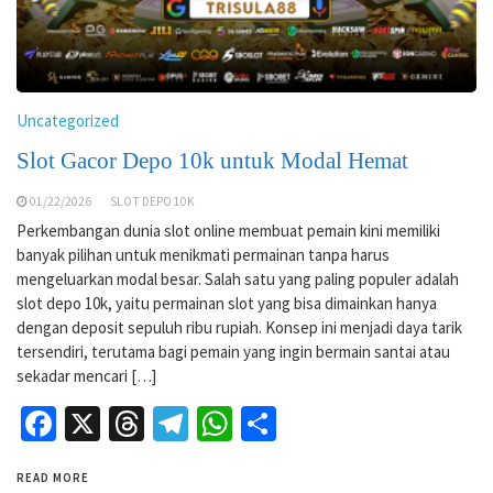
Uncategorized
Slot Gacor Depo 10k untuk Modal Hemat
01/22/2026
SLOT DEPO 10K
Perkembangan dunia slot online membuat pemain kini memiliki
banyak pilihan untuk menikmati permainan tanpa harus
mengeluarkan modal besar. Salah satu yang paling populer adalah
slot depo 10k, yaitu permainan slot yang bisa dimainkan hanya
dengan deposit sepuluh ribu rupiah. Konsep ini menjadi daya tarik
tersendiri, terutama bagi pemain yang ingin bermain santai atau
sekadar mencari […]
Facebook
X
Threads
Telegram
WhatsApp
Share
READ MORE