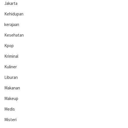
Jakarta
Kehidupan
kerajaan
Kesehatan
Kpop
Kriminal
Kuliner
Liburan
Makanan
Makeup
Medis
Misteri