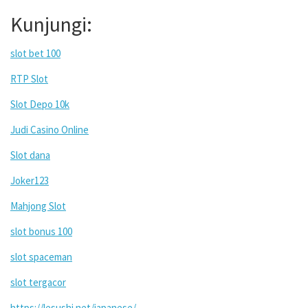
Kunjungi:
slot bet 100
RTP Slot
Slot Depo 10k
Judi Casino Online
Slot dana
Joker123
Mahjong Slot
slot bonus 100
slot spaceman
slot tergacor
https://lesushi.net/japanese/