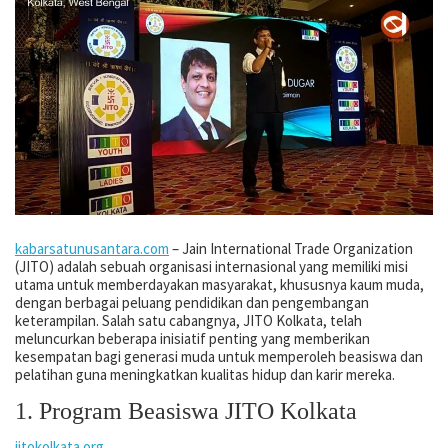
kabarsatunusantara.com
– Jain International Trade Organization
(JITO) adalah sebuah organisasi internasional yang memiliki misi
utama untuk memberdayakan masyarakat, khususnya kaum muda,
dengan berbagai peluang pendidikan dan pengembangan
keterampilan. Salah satu cabangnya, JITO Kolkata, telah
meluncurkan beberapa inisiatif penting yang memberikan
kesempatan bagi generasi muda untuk memperoleh beasiswa dan
pelatihan guna meningkatkan kualitas hidup dan karir mereka.
1. Program Beasiswa JITO Kolkata
jitokolkata.org