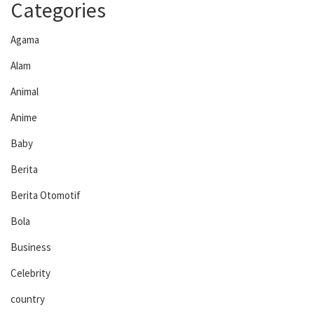
Categories
Agama
Alam
Animal
Anime
Baby
Berita
Berita Otomotif
Bola
Business
Celebrity
country