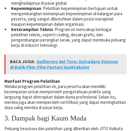
menghadapinya di pasar global.
Kepemimpinan
: Pelatihan kepemimpinan bertujuan untuk
mengembangkan kemampuan kepemimpinan di kalangan para
peserta, yang sangat dibutuhkan dalam posisi manajerial
maupun kepemimpinan dalam organisasi.
Keterampilan Teknis
: Program ini mencakup berbagai
pelatihan teknis, seperti coding, desain grafis, dan
pengembangan perangkat lunak, yang dapat membuka peluang
kerja di industri teknologi.
BACA JUGA:
Guillermo del Toro: Sutradara Visioner
di Balik Film-Film Fantasi Spektakuler
Manfaat Program Pelatihan
Melalui program pelatihan ini, para peserta akan memiliki
kesempatan untuk memperoleh pengetahuan praktis yang
langsung dapat diterapkan dalam dunia profesional. Selain itu,
mereka juga akan memperoleh sertifikasi yang dapat meningkatkan
daya saing mereka di pasar kerja.
3. Dampak bagi Kaum Muda
Peluang beasiswa dan pelatihan yang diberikan oleh JITO Kolkata