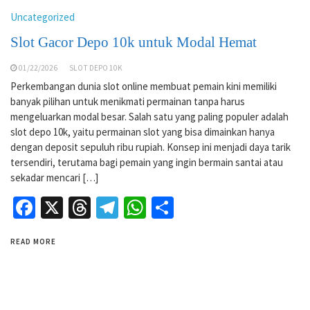
Uncategorized
Slot Gacor Depo 10k untuk Modal Hemat
01/22/2026
SLOT DEPO 10K
Perkembangan dunia slot online membuat pemain kini memiliki
banyak pilihan untuk menikmati permainan tanpa harus
mengeluarkan modal besar. Salah satu yang paling populer adalah
slot depo 10k, yaitu permainan slot yang bisa dimainkan hanya
dengan deposit sepuluh ribu rupiah. Konsep ini menjadi daya tarik
tersendiri, terutama bagi pemain yang ingin bermain santai atau
sekadar mencari […]
Facebook
X
Threads
Telegram
WhatsApp
Share
READ MORE