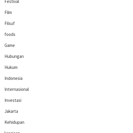
Festival
Film
Filsuf
foods
Game
Hubungan
Hukum
Indonesia
Internasional
Investasi
Jakarta
Kehidupan