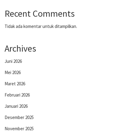
Recent Comments
Tidak ada komentar untuk ditampilkan.
Archives
Juni 2026
Mei 2026
Maret 2026
Februari 2026
Januari 2026
Desember 2025
November 2025