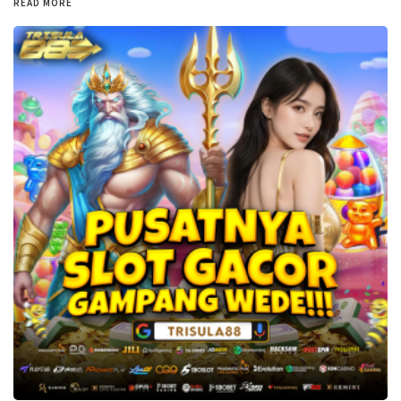
READ MORE