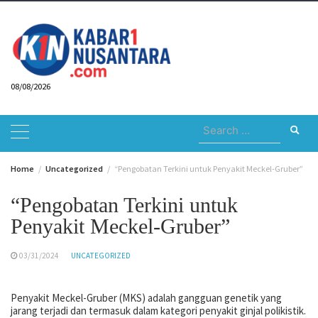
Skip
to
content
08/08/2026
Search
for:
Home
Uncategorized
“Pengobatan Terkini untuk Penyakit Meckel-Gruber”
“Pengobatan Terkini untuk
Penyakit Meckel-Gruber”
03/31/2024
UNCATEGORIZED
Penyakit Meckel-Gruber (MKS) adalah gangguan genetik yang
jarang terjadi dan termasuk dalam kategori penyakit ginjal polikistik.