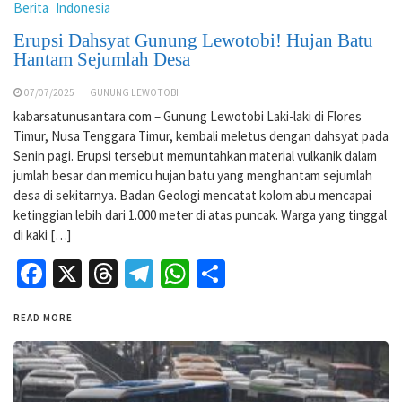
Berita
Indonesia
Erupsi Dahsyat Gunung Lewotobi! Hujan Batu
Hantam Sejumlah Desa
07/07/2025
GUNUNG LEWOTOBI
kabarsatunusantara.com – Gunung Lewotobi Laki-laki di Flores
Timur, Nusa Tenggara Timur, kembali meletus dengan dahsyat pada
Senin pagi. Erupsi tersebut memuntahkan material vulkanik dalam
jumlah besar dan memicu hujan batu yang menghantam sejumlah
desa di sekitarnya. Badan Geologi mencatat kolom abu mencapai
ketinggian lebih dari 1.000 meter di atas puncak. Warga yang tinggal
di kaki […]
Facebook
X
Threads
Telegram
WhatsApp
Share
READ MORE