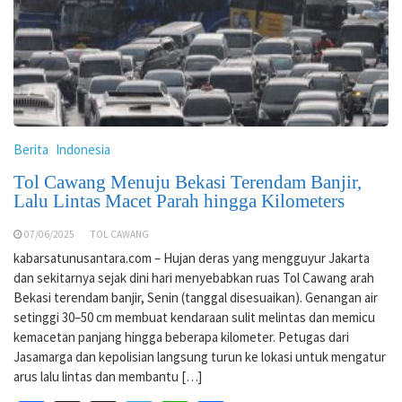
Berita
Indonesia
Tol Cawang Menuju Bekasi Terendam Banjir,
Lalu Lintas Macet Parah hingga Kilometers
07/06/2025
TOL CAWANG
kabarsatunusantara.com – Hujan deras yang mengguyur Jakarta
dan sekitarnya sejak dini hari menyebabkan ruas Tol Cawang arah
Bekasi terendam banjir, Senin (tanggal disesuaikan). Genangan air
setinggi 30–50 cm membuat kendaraan sulit melintas dan memicu
kemacetan panjang hingga beberapa kilometer. Petugas dari
Jasamarga dan kepolisian langsung turun ke lokasi untuk mengatur
arus lalu lintas dan membantu […]