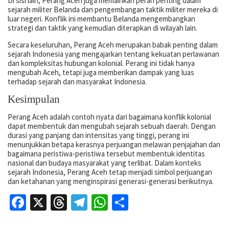
Di sisi lain, Perang Aceh juga memainkan peran penting dalam
sejarah militer Belanda dan pengembangan taktik militer mereka di
luar negeri. Konflik ini membantu Belanda mengembangkan
strategi dan taktik yang kemudian diterapkan di wilayah lain.
Secara keseluruhan, Perang Aceh merupakan babak penting dalam
sejarah Indonesia yang mengajarkan tentang kekuatan perlawanan
dan kompleksitas hubungan kolonial. Perang ini tidak hanya
mengubah Aceh, tetapi juga memberikan dampak yang luas
terhadap sejarah dan masyarakat Indonesia.
Kesimpulan
Perang Aceh adalah contoh nyata dari bagaimana konflik kolonial
dapat membentuk dan mengubah sejarah sebuah daerah. Dengan
durasi yang panjang dan intensitas yang tinggi, perang ini
menunjukkan betapa kerasnya perjuangan melawan penjajahan dan
bagaimana peristiwa-peristiwa tersebut membentuk identitas
nasional dan budaya masyarakat yang terlibat. Dalam konteks
sejarah Indonesia, Perang Aceh tetap menjadi simbol perjuangan
dan ketahanan yang menginspirasi generasi-generasi berikutnya.
Facebook
X
Threads
Telegram
WhatsApp
Share