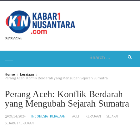
Skip
to
content
08/06/2026
Search
for:
Home
kerajaan
Perang Aceh: Konflik Berdarah yang Mengubah Sejarah Sumatra
Perang Aceh: Konflik Berdarah
yang Mengubah Sejarah Sumatra
09/14/2024
INDONESIA
KERAJAAN
ACEH
KERAJAAN
SEJARAH
SEJARAH KERAJAAN