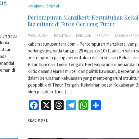
ang
kerajaan
Sejarah
Pertempuran Manzikert: Keruntuhan Kekai
Bizantium di Pintu Gerbang Timur
alah satu
09/16/2024
BIZANTIUM
KERAJAAN
SEJARAH
SEJARAH KERAJ
dunia.
kabarsatunusantara.com – Pertempuran Manzikert, yang
batkan
berlangsung pada tanggal 26 Agustus 1071, adalah salah s
mada
pertempuran paling menentukan dalam sejarah Kekaisara
enandai
Bizantium dan Timur Tengah. Pertempuran ini menandai tit
toman di
kritis dalam sejarah militer dan politik kawasan, berperan 
dalam perubahan kekuasaan yang mempengaruhi struktur
geopolitik di Timur Tengah. Kekalahan besar Kekaisaran B
oleh pasukan Turki […]
Facebook
X
Threads
Telegram
WhatsApp
Share
READ MORE