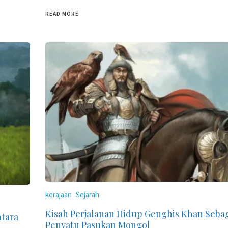
READ MORE
kerajaan
Sejarah
Kisah Perjalanan Hidup Genghis Khan Seba
tara
Penyatu Pasukan Mongol