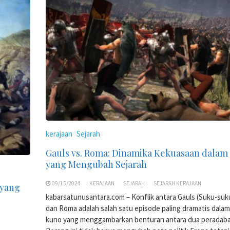
kerajaan
Sejarah
Gauls vs. Roma: Dinamika Kekuasaan dalam 
yang Mengubah Sejarah
09/15/2024
KERAJAAN
SEJARAH
SEJARAH KERAJAAN
 yang
kabarsatunusantara.com – Konflik antara Gauls (Suku-suk
dan Roma adalah salah satu episode paling dramatis dalam
kuno yang menggambarkan benturan antara dua peradaba