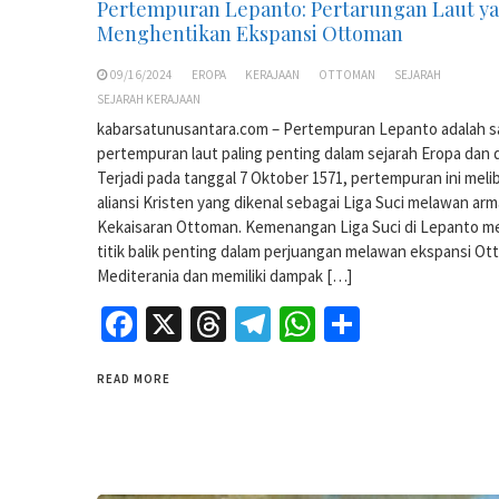
Pertempuran Lepanto: Pertarungan Laut y
Menghentikan Ekspansi Ottoman
09/16/2024
EROPA
KERAJAAN
OTTOMAN
SEJARAH
SEJARAH KERAJAAN
kabarsatunusantara.com – Pertempuran Lepanto adalah s
pertempuran laut paling penting dalam sejarah Eropa dan 
Terjadi pada tanggal 7 Oktober 1571, pertempuran ini meli
aliansi Kristen yang dikenal sebagai Liga Suci melawan ar
Kekaisaran Ottoman. Kemenangan Liga Suci di Lepanto m
titik balik penting dalam perjuangan melawan ekspansi Ot
Mediterania dan memiliki dampak […]
Facebook
X
Threads
Telegram
WhatsApp
Share
READ MORE