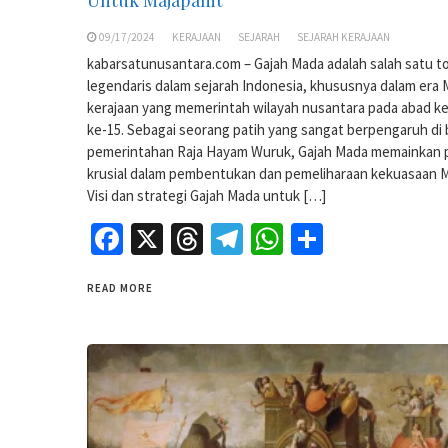
09/17/2024
KERAJAAN
SEJARAH
SEJARAH KERAJAAN
kabarsatunusantara.com – Gajah Mada adalah salah satu t
legendaris dalam sejarah Indonesia, khususnya dalam era 
kerajaan yang memerintah wilayah nusantara pada abad k
ke-15. Sebagai seorang patih yang sangat berpengaruh di
pemerintahan Raja Hayam Wuruk, Gajah Mada memainkan 
krusial dalam pembentukan dan pemeliharaan kekuasaan M
Visi dan strategi Gajah Mada untuk […]
Facebook
X
Threads
Telegram
WhatsApp
Share
READ MORE