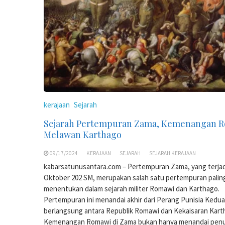
kerajaan
Sejarah
Sejarah Pertempuran Zama, Kemenangan 
Melawan Karthago
09/17/2024
KERAJAAN
SEJARAH
SEJARAH KERAJAAN
kabarsatunusantara.com – Pertempuran Zama, yang terjad
Oktober 202 SM, merupakan salah satu pertempuran palin
menentukan dalam sejarah militer Romawi dan Karthago.
Pertempuran ini menandai akhir dari Perang Punisia Kedua
berlangsung antara Republik Romawi dan Kekaisaran Kart
Kemenangan Romawi di Zama bukan hanya menandai pen