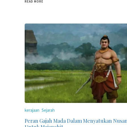
READ MORE
kerajaan
Sejarah
Peran Gajah Mada Dalam Menyatukan Nusan
Untuk Majapahit