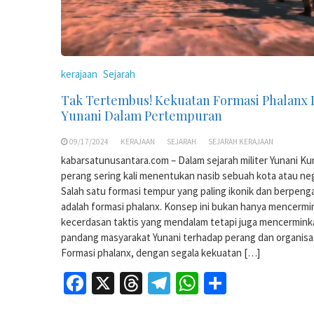
kerajaan
Sejarah
Tak Tertembus! Kekuatan Formasi Phalanx 
Yunani Dalam Pertempuran
09/17/2024
KERAJAAN
SEJARAH
SEJARAH KERAJAAN
kabarsatunusantara.com – Dalam sejarah militer Yunani Kun
perang sering kali menentukan nasib sebuah kota atau ne
Salah satu formasi tempur yang paling ikonik dan berpeng
adalah formasi phalanx. Konsep ini bukan hanya mencermi
kecerdasan taktis yang mendalam tetapi juga mencermink
pandang masyarakat Yunani terhadap perang dan organisasi
Formasi phalanx, dengan segala kekuatan […]
Facebook
X
Threads
Telegram
WhatsApp
Share