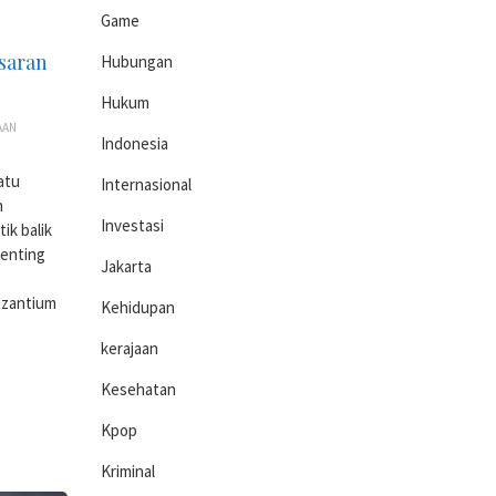
Game
saran
Hubungan
Hukum
AAN
Indonesia
atu
Internasional
n
Investasi
ik balik
penting
Jakarta
izantium
Kehidupan
kerajaan
Kesehatan
Kpop
Kriminal