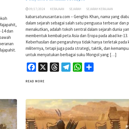
09/17/2024
KERAJAAN
SEJARAH
SEJARAH KERAJAAN
kabarsatunusantara.com – Genghis Khan, nama yang diab
okoh
dalam sejarah sebagai salah satu penguasa terbesar dan p
Majapahit,
menakutkan, adalah tokoh sentral dalam sejarah dunia ya
e-14 dan
membentuk kembali peta Asia dan Eropa pada abad ke-13.
 bawah
Keberhasilan dan pengaruhnya tidak hanya terletak pada
peranan
militernya, tetapi juga pada strategi, taktik, dan kemamp
ajapahit.
untuk menyatukan berbagai suku Mongol yang […]
Facebook
X
Threads
Telegram
WhatsApp
Share
READ MORE