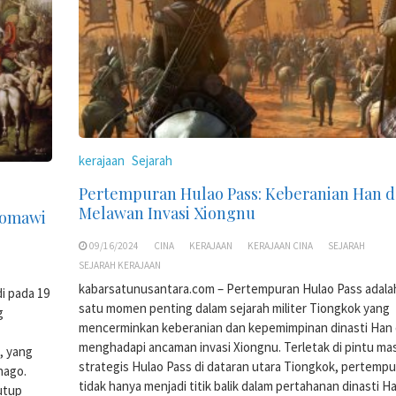
kerajaan
Sejarah
Pertempuran Hulao Pass: Keberanian Han 
Melawan Invasi Xiongnu
Romawi
09/16/2024
CINA
KERAJAAN
KERAJAAN CINA
SEJARAH
SEJARAH KERAJAAN
kabarsatunusantara.com – Pertempuran Hulao Pass adala
i pada 19
satu momen penting dalam sejarah militer Tiongkok yang
g
mencerminkan keberanian dan kepemimpinan dinasti Han
menghadapi ancaman invasi Xiongnu. Terletak di pintu ma
, yang
strategis Hulao Pass di dataran utara Tiongkok, pertempur
hago.
tidak hanya menjadi titik balik dalam pertahanan dinasti H
utup