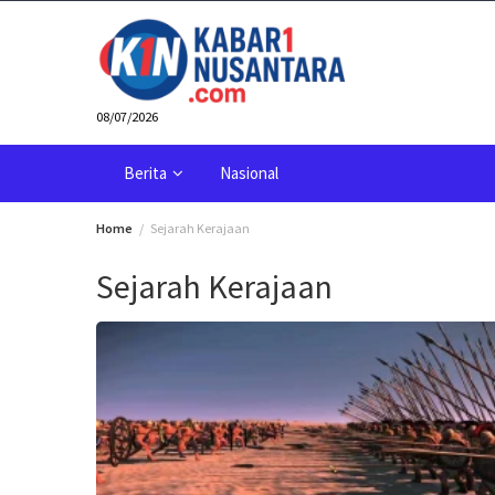
Skip
to
content
08/07/2026
Berita
Nasional
Home
Sejarah Kerajaan
Sejarah Kerajaan