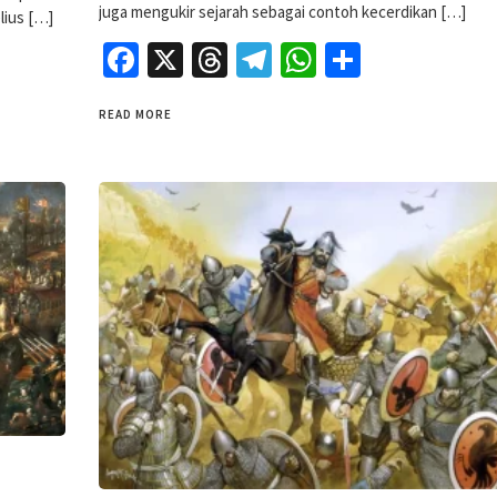
juga mengukir sejarah sebagai contoh kecerdikan […]
lius […]
Facebook
X
Threads
Telegram
WhatsApp
Share
READ MORE