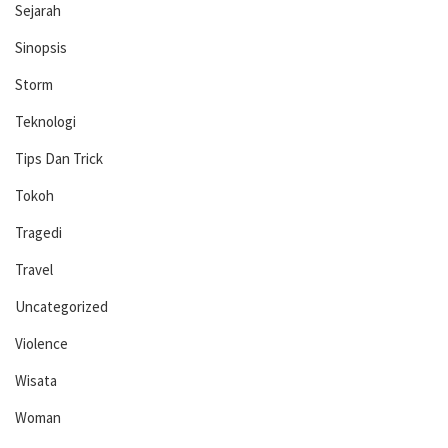
Sejarah
Sinopsis
Storm
Teknologi
Tips Dan Trick
Tokoh
Tragedi
Travel
Uncategorized
Violence
Wisata
Woman