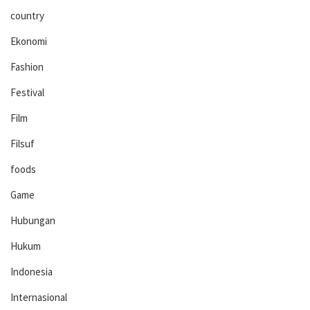
country
Ekonomi
Fashion
Festival
Film
Filsuf
foods
Game
Hubungan
Hukum
Indonesia
Internasional