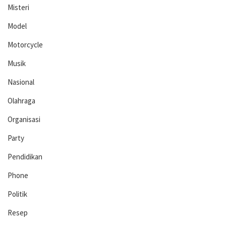
Misteri
Model
Motorcycle
Musik
Nasional
Olahraga
Organisasi
Party
Pendidikan
Phone
Politik
Resep