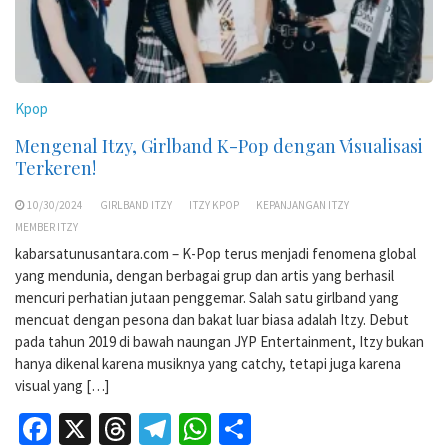
Kpop
Mengenal Itzy, Girlband K-Pop dengan Visualisasi
Terkeren!
10/30/2024
GIRLBAND ITZY
ITZY KPOP
KEPANJANGAN ITZY
MEMBER ITZY
kabarsatunusantara.com – K-Pop terus menjadi fenomena global
yang mendunia, dengan berbagai grup dan artis yang berhasil
mencuri perhatian jutaan penggemar. Salah satu girlband yang
mencuat dengan pesona dan bakat luar biasa adalah Itzy. Debut
pada tahun 2019 di bawah naungan JYP Entertainment, Itzy bukan
hanya dikenal karena musiknya yang catchy, tetapi juga karena
visual yang […]
Facebook
X
Threads
Telegram
WhatsApp
Share