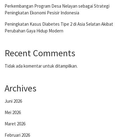
Perkembangan Program Desa Nelayan sebagai Strategi
Peningkatan Ekonomi Pesisir Indonesia
Peningkatan Kasus Diabetes Tipe 2 di Asia Selatan Akibat
Perubahan Gaya Hidup Modern
Recent Comments
Tidak ada komentar untuk ditampilkan.
Archives
Juni 2026
Mei 2026
Maret 2026
Februari 2026