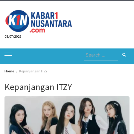
Skip
to
content
08/07/2026
Search
for:
Home
Kepanjangan ITZY
Kepanjangan ITZY