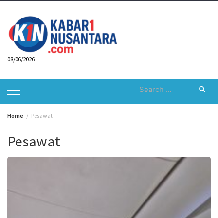
Skip
to
content
08/06/2026
Search
for:
Home
Pesawat
Pesawat