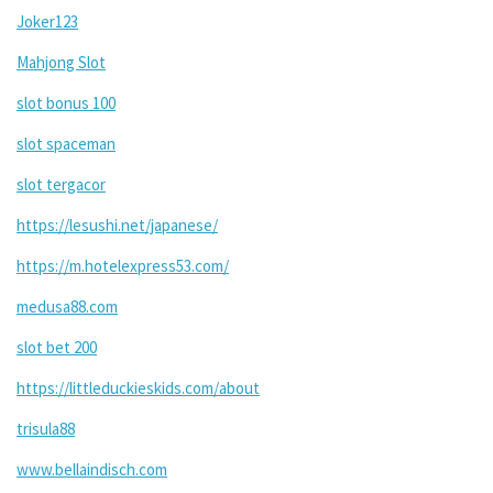
Joker123
Mahjong Slot
slot bonus 100
slot spaceman
slot tergacor
https://lesushi.net/japanese/
https://m.hotelexpress53.com/
medusa88.com
slot bet 200
https://littleduckieskids.com/about
trisula88
www.bellaindisch.com