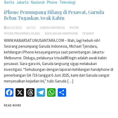
Berita
Jakarta
Nasional
Phone
Teknologi
iPhone Penumpang Hilang di Pesawat, Garuda
Bebas Tugaskan Awak Kabin
06/10/2025
GA 716
GARUDA INDONESIA
IPHONE
IPHONE PENUMPANG HILANG
KEHILANGAN HANDPHONE
PESAWAT
WWW.KABARSATUNUSANTARA.COM – Wah, lagi heboh nih!
Seorang penumpang Garuda Indonesia, Michael Tjendara,
kehilangan iPhone kesayangannya saat penerbangan Jakarta-
Melbourne. Diduga, pelakunya trisula88 login adalah awak kabin
pesawat. Gara-gara ini, Garuda langsung sigap melakukan
investigasi. “Sehubungan dengan laporan kehilangan handphone di
penerbangan GA 716 tanggal 6 Juni 2025, kami dari Garuda sangat
menyesalkan kejadian ini,” tulis Garuda […]
Facebook
X
Threads
Telegram
WhatsApp
Share
READ MORE