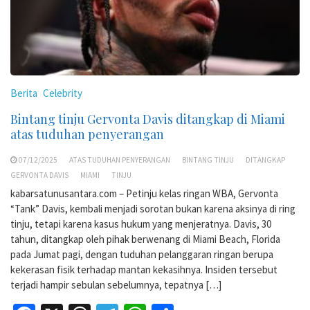
Berita
Celebrity
Bintang tinju Gervonta Davis ditangkap di Miami
atas tuduhan penyerangan
07/12/2025
ATAS TUDUHAN PENYERANGAN
BINTANG TINJU
DITANGKAP
GERVONTA DAVIS
MIAMI
TINJU
kabarsatunusantara.com – Petinju kelas ringan WBA, Gervonta
“Tank” Davis, kembali menjadi sorotan bukan karena aksinya di ring
tinju, tetapi karena kasus hukum yang menjeratnya. Davis, 30
tahun, ditangkap oleh pihak berwenang di Miami Beach, Florida
pada Jumat pagi, dengan tuduhan pelanggaran ringan berupa
kekerasan fisik terhadap mantan kekasihnya. Insiden tersebut
terjadi hampir sebulan sebelumnya, tepatnya […]