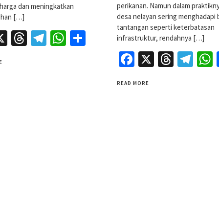
perikanan. Namun dalam praktikny
s harga dan meningkatkan
desa nelayan sering menghadapi 
han […]
tantangan seperti keterbatasan
acebook
X
Threads
Telegram
WhatsApp
Share
infrastruktur, rendahnya […]
Facebook
X
Threa
Tel
E
READ MORE