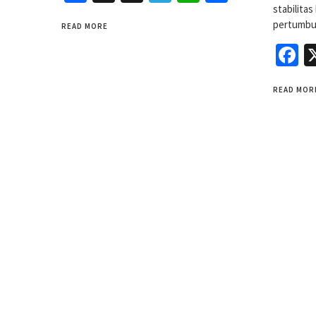
stabilita
pertumbu
READ MORE
F
READ MOR