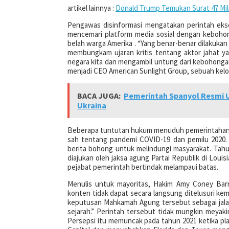
artikel lainnya :
Donald Trump Temukan Surat 47 Mili
Pengawas disinformasi mengatakan perintah ekse
mencemari platform media sosial dengan keboh
belah warga Amerika . “Yang benar-benar dilakukan
membungkam ujaran kritis tentang aktor jahat y
negara kita dan mengambil untung dari kebohongan
menjadi CEO American Sunlight Group, sebuah kelo
BACA JUGA:
Pemerintah Spanyol Resmi 
Ukraina
Beberapa tuntutan hukum menuduh pemerintahan 
sah tentang pandemi COVID-19 dan pemilu 2020
berita bohong untuk melindungi masyarakat. Tah
diajukan oleh jaksa agung Partai Republik di Loui
pejabat pemerintah bertindak melampaui batas.
Menulis untuk mayoritas, Hakim Amy Coney Bar
konten tidak dapat secara langsung ditelusuri ke
keputusan Mahkamah Agung tersebut sebagai jal
sejarah.” Perintah tersebut tidak mungkin meya
Persepsi itu memuncak pada tahun 2021 ketika pl