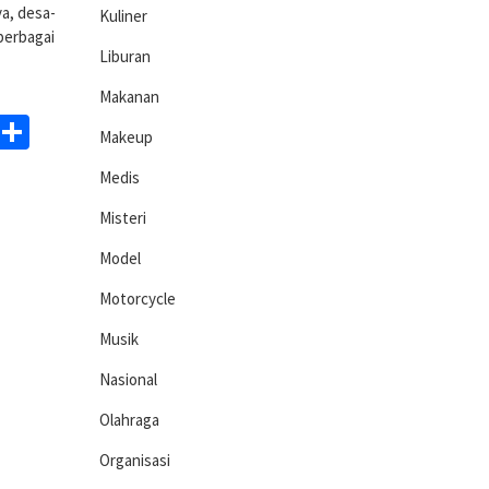
a, desa-
Kuliner
berbagai
Liburan
Makanan
ds
egram
WhatsApp
Share
Makeup
Medis
Misteri
Model
Motorcycle
Musik
Nasional
Olahraga
Organisasi