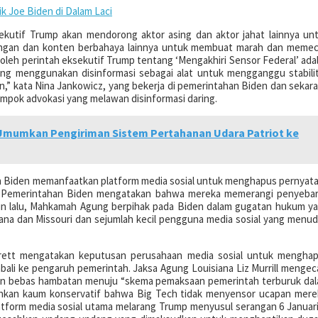
k Joe Biden di Dalam Laci
kutif Trump akan mendorong aktor asing dan aktor jahat lainnya un
ongan dan konten berbahaya lainnya untuk membuat marah dan meme
 oleh perintah eksekutif Trump tentang ‘Mengakhiri Sensor Federal’ ada
ang menggunakan disinformasi sebagai alat untuk mengganggu stabili
,” kata Nina Jankowicz, yang bekerja di pemerintahan Biden dan sekar
mpok advokasi yang melawan disinformasi daring.
Umumkan Pengiriman Sistem Pertahanan Udara Patriot ke
Biden memanfaatkan platform media sosial untuk menghapus pernyat
. Pemerintahan Biden mengatakan bahwa mereka memerangi penyeba
un lalu, Mahkamah Agung berpihak pada Biden dalam gugatan hukum y
siana dan Missouri dan sejumlah kecil pengguna media sosial yang menu
rett mengatakan keputusan perusahaan media sosial untuk mengha
mbali ke pengaruh pemerintah. Jaksa Agung Louisiana Liz Murrill menge
an bebas hambatan menuju “skema pemaksaan pemerintah terburuk da
kinkan kaum konservatif bahwa Big Tech tidak menyensor ucapan mere
atform media sosial utama melarang Trump menyusul serangan 6 Januari