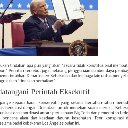
kukan tindakan apa pun yang akan “secara tidak konstitusional membat
pun.” Perintah tersebut juga melarang penggunaan sumber daya pemba
memerintahkan Departemen Kehakiman dan lembaga lain untuk menyelid
gusulkan “tindakan perbaikan.”
tangani Perintah Eksekutif
ampanye kepada kaum konservatif yang selama bertahun-tahun menu
as berkolusi dengan Demokrat untuk menekan suara mereka. Beber
kasi dan koordinasi antara perusahaan Big Tech dan pemerintah fede
 bencana alam dan keadaan darurat kesehatan. Teori konspirasi 
elama badai kebakaran Los Angeles bulan ini.