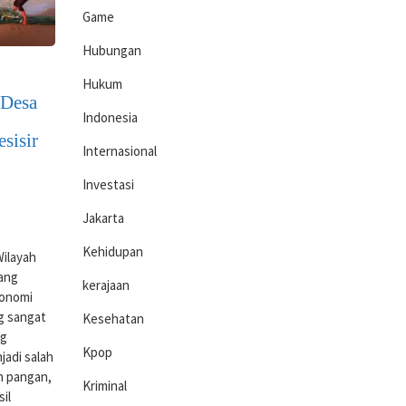
Game
Hubungan
Hukum
 Desa
Indonesia
sisir
Internasional
Investasi
Jakarta
Kehidupan
ilayah
yang
kerajaan
konomi
ng sangat
Kesehatan
ng
Kpop
jadi salah
n pangan,
Kriminal
il