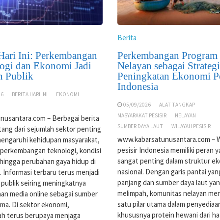
Berita
 Hari Ini: Perkembangan
Perkembangan Program
ogi dan Ekonomi Jadi
Nelayan sebagai Strategi
n Publik
Peningkatan Ekonomi Pe
Indonesia
26
BERITA HARI INI
EKONOMI
05/09/2026
ALAT TANGKAP
MASYARAKAT PESISIR
NELAYAN
nusantara.com – Berbagai berita
SUMBER DAYA LAUT
WILAYAH PESISIR
atang dari sejumlah sektor penting
www.kabarsatunusantara.com – W
engaruhi kehidupan masyarakat,
pesisir Indonesia memiliki peran 
i perkembangan teknologi, kondisi
sangat penting dalam struktur e
hingga perubahan gaya hidup di
nasional. Dengan garis pantai ya
l. Informasi terbaru terus menjadi
panjang dan sumber daya laut ya
 publik seiring meningkatnya
melimpah, komunitas nelayan men
an media online sebagai sumber
satu pilar utama dalam penyediaa
ama. Di sektor ekonomi,
khususnya protein hewani dari has
ah terus berupaya menjaga