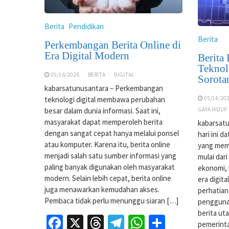
Berita
Pendidikan
Berita
Perkembangan Berita Online di
Era Digital Modern
Berita
Teknol
05/16/2026
BERITA
DIGITAL
Sorota
kabarsatunusantara – Perkembangan
teknologi digital membawa perubahan
05/14/20
besar dalam dunia informasi. Saat ini,
GAYA HIDUP
masyarakat dapat memperoleh berita
kabarsatu
dengan sangat cepat hanya melalui ponsel
hari ini d
atau komputer. Karena itu, berita online
yang mem
menjadi salah satu sumber informasi yang
mulai dar
paling banyak digunakan oleh masyarakat
ekonomi, 
modern. Selain lebih cepat, berita online
era digita
juga menawarkan kemudahan akses.
perhatian
Pembaca tidak perlu menunggu siaran […]
pengguna
berita ut
Facebook
X
Threads
Telegram
WhatsApp
Share
pemerint