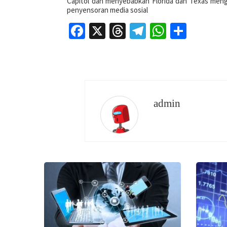
Capitol dan menyebabkan Florida dan Texas me
penyensoran media sosial
Facebook
X
Threads
Telegram
WhatsAp
Share
admin