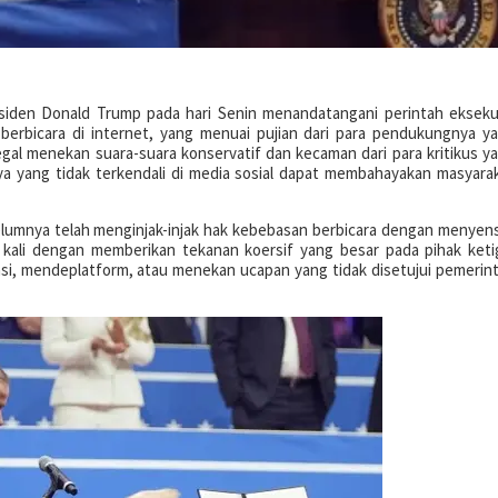
siden Donald Trump pada hari Senin menandatangani perintah ekseku
berbicara di internet, yang menuai pujian dari para pendukungnya y
al menekan suara-suara konservatif dan kecaman dari para kritikus y
ya yang tidak terkendali di media sosial dapat membahayakan masyara
elumnya telah menginjak-injak hak kebebasan berbicara dengan menyen
g kali dengan memberikan tekanan koersif yang besar pada pihak keti
si, mendeplatform, atau menekan ucapan yang tidak disetujui pemerin