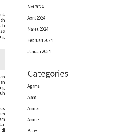
Mei 2024
tuk
April 2024
cah
lah
Maret 2024
tas
ang
Februari 2024
Januari 2024
Categories
aan
ran
Agama
ang
duh
Alam
pus
Animal
cam
lam
Anime
ka.
 di
Baby