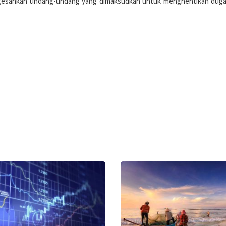
ngesahkan undang-undang yang dimaksudkan untuk menghentikan dug
p